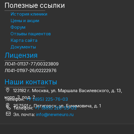
Полезные ссылки
История клиники
Цены и акции
Форум
Отзывы пациентов
Карта сайта
Документы
Лицензия
ЛО41-01137-77/00323809
Л041-01197-26/02222976
Наши контакты
123182 г. Москва, ул. Маршала Василевского, д. 13,
корп. 3, под. 2
Телефон:
+7 (495) 225-76-03
357501 г. Пятигорск, ул. Бунимовича, д. 1
Телефон:
+7 (865) 220-53-03
Эл. почта:
info@newneuro.ru