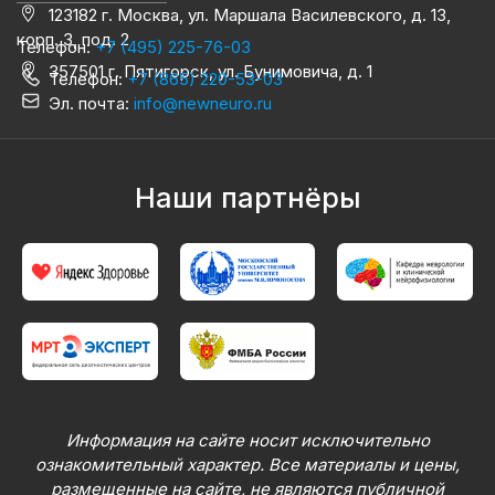
123182 г. Москва, ул. Маршала Василевского, д. 13,
корп. 3, под. 2
Телефон:
+7 (495) 225-76-03
357501 г. Пятигорск, ул. Бунимовича, д. 1
Телефон:
+7 (865) 220-53-03
Эл. почта:
info@newneuro.ru
Наши партнёры
Информация на сайте носит исключительно
ознакомительный характер. Все материалы и цены,
размещенные на сайте, не являются публичной