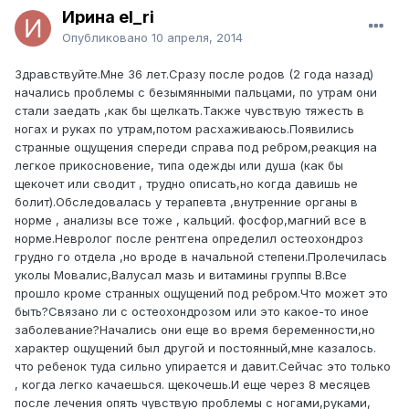
Ирина el_ri
Опубликовано
10 апреля, 2014
Здравствуйте.Мне 36 лет.Сразу после родов (2 года назад)
начались проблемы с безымянными пальцами, по утрам они
стали заедать ,как бы щелкать.Также чувствую тяжесть в
ногах и руках по утрам,потом расхаживаюсь.Появились
странные ощущения спереди справа под ребром,реакция на
легкое прикосновение, типа одежды или душа (как бы
щекочет или сводит , трудно описать,но когда давишь не
болит).Обследовалась у терапевта ,внутренние органы в
норме , анализы все тоже , кальций. фосфор,магний все в
норме.Невролог после рентгена определил остеохондроз
грудно го отдела ,но вроде в начальной степени.Пролечилась
уколы Мовалис,Валусал мазь и витамины группы В.Все
прошло кроме странных ощущений под ребром.Что может это
быть?Связано ли с остеохондрозом или это какое-то иное
заболевание?Начались они еще во время беременности,но
характер ощущений был другой и постоянный,мне казалось.
что ребенок туда сильно упирается и давит.Сейчас это только
, когда легко качаешься. щекочешь.И еще через 8 месяцев
после лечения опять чувствую проблемы с ногами,руками,