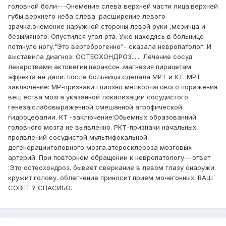
головной боли---Онемение слева верхней части лица.верхней
губы,верхнего неба слева. расширение левого
зрачка.онемение наружной стороны левой руки ,мезинца и
безымяного. Опустился угол рта. Уже находясь в больнице
потянуло ногу."Это вертеброгенно"- сказала невропатолог. И
выставила диагноз: ОСТЕОХОНДРОЗ...... Лечение сосуд.
лекарствами актовегин.цераксон .магнезия пирацетам
эффекта не дали. после больницы сделала МРТ и КТ. МРТ
заключение: МР-признаки глиозно мелкоочагового поражения
вещ ества мозга указанной локализации сосудистого
генеза;слабовыраженной смешанной атрофической
гидроцефалии. КТ -заключение:Обьемных образованний
головного мозга не выявленно. РКТ-признаки начальных
проявлений сосудистой мультифокальной
дегенерацииголовного мозга.атеросклероза мозговых
артерий. При повторном обращении к невропатологу-- ответ
:Это остеохондроз. бывает сверкание в левом глазу снаружи.
кружит голову. облегчение приносит прием мочегонных. ВАШ
СОВЕТ ? СПАСИБО.