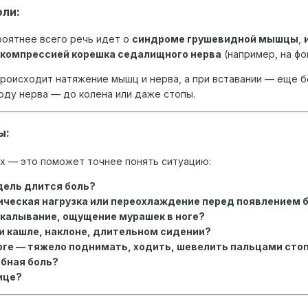
ли:
оятнее всего речь идет о
синдроме грушевидной мышцы
,
компрессией корешка седалищного нерва
(например, на фо
 происходит натяжение мышц и нерва, а при вставании — еще 
оду нерва — до колена или даже стопы.
ы:
их — это поможет точнее понять ситуацию:
дель длится боль?
ическая нагрузка или переохлаждение перед появлением 
окалывание, ощущение мурашек в ноге?
и кашле, наклоне, длительном сидении?
ноге — тяжело поднимать, ходить, шевелить пальцами сто
обная боль?
ице?