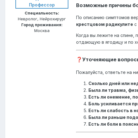
Профессор
Возможные причины бо
Специальность:
По описанию симптомов вер
Невролог, Нейрохирург
крестцовом радикулите
с
Город проживания:
Москва
Когда вы лежите на спине,
отдающую в ягодицу и по х
Уточняющие вопрос
❓
Пожалуйста, ответьте на н
Сколько дней или не
Была ли травма, физ
Есть ли онемение, п
Боль усиливается пр
Есть ли слабость в 
Была ли раньше под
Есть ли боли в поясн