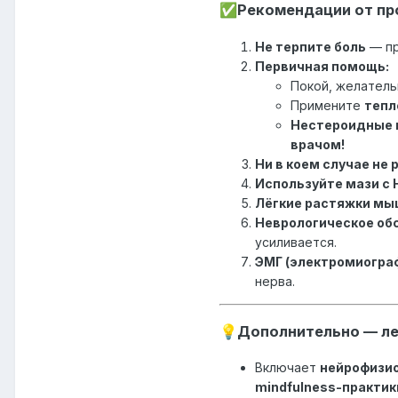
Рекомендации от пр
✅
Не терпите боль
— пр
Первичная помощь:
Покой, желател
Примените
тепл
Нестероидные 
врачом!
Ни в коем случае не
Используйте мази с 
Лёгкие растяжки мы
Неврологическое об
усиливается.
ЭМГ (электромиогра
нерва.
Дополнительно — ле
💡
Включает
нейрофизио
mindfulness-практик