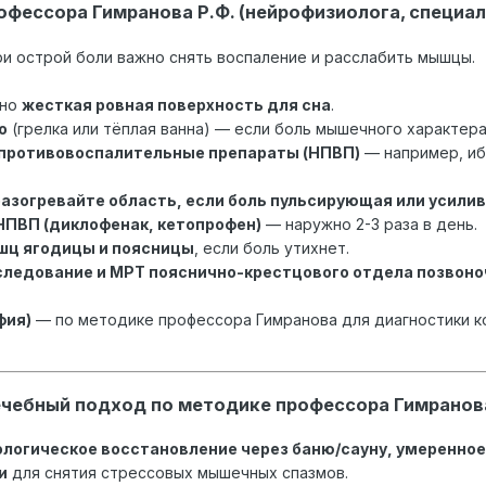
офессора Гимранова Р.Ф. (нейрофизиолога, специал
и острой боли важно снять воспаление и расслабить мышцы.
ьно
жесткая ровная поверхность для сна
.
о
(грелка или тёплая ванна) — если боль мышечного характера
противовоспалительные препараты (НПВП)
— например, иб
 разогревайте область, если боль пульсирующая или усили
НПВП (диклофенак, кетопрофен)
— наружно 2-3 раза в день.
шц ягодицы и поясницы
, если боль утихнет.
следование и МРТ пояснично-крестцового отдела позвоно
фия)
— по методике профессора Гимранова для диагностики 
чебный подход по методике профессора Гимранов
логическое восстановление через баню/сауну, умеренное
и
для снятия стрессовых мышечных спазмов.