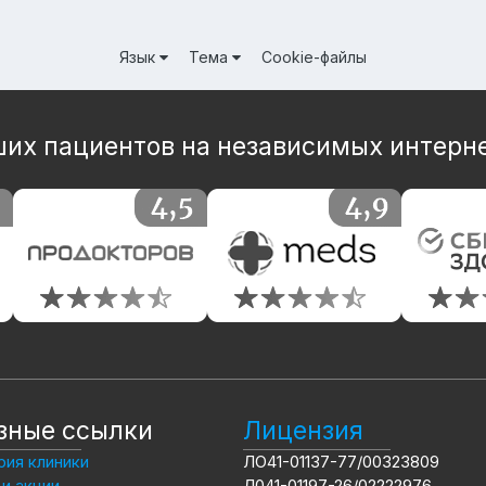
Язык
Тема
Cookie-файлы
их пациентов на независимых интерн
зные ссылки
Лицензия
ия клиники
ЛО41-01137-77/00323809
и акции
Л041-01197-26/02222976