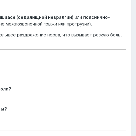
ишиасе (седалищной невралгии)
или
пояснично-
не межпозвоночной грыжи или протрузии).
большее раздражение нерва, что вызывает резкую боль,
боли?
пы?