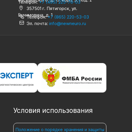
Телефон:
+7 (495) 225-76-03
357501 г. Пятигорск, ул.
Бунимовича, д. 1
Телефон:
+7 (865) 220-53-03
Эл. почта:
info@newneuro.ru
Условия использования
Положение о порядке хранения и защиты