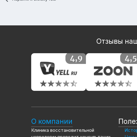
Отзывы наш
О компании
Поле
Клиника восстановительной
Истор
неврологии проводит консультации,
Цены 