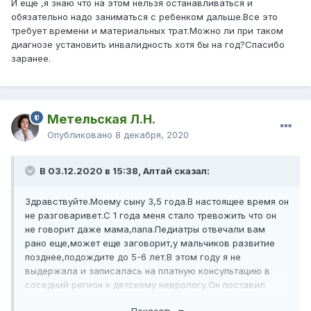
И еще ,я знаю что на этом нельзя останавливаться и
обязательно надо заниматься с ребенком дальше.Все это
требует времени и материальных трат.Можно ли при таком
диагнозе установить инвалидность хотя бы на год?Спасибо
заранее.
Метельская Л.Н.
Опубликовано
8 декабря, 2020
В 03.12.2020 в 15:38, Алтай сказал:
Здравствуйте.Моему сыну 3,5 года.В настоящее время он
не разговаривет.С 1 года меня стало тревожить что он
не говорит даже мама,папа.Педиатры отвечали вам
рано еще,может еще заговорит,у мальчиков развитие
позднее,подождите до 5-6 лет.В этом году я не
выдержала и записалась на платную консультацию в
соседний регион к детскому неврологу.Он поставил
диагноз ЗРР и отправил на консультацию к психиатру.Мы
Показать