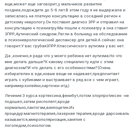
еще,может еще заговорит,у мальчиков развитие
позднее,подождите до 5-6 лет.В этом году я не выдержала и
записалась на платную консультацию в соседний регион к
детскому неврологу.Он поставил диагноз ЗРР и отправил на
консультацию к психиатру.Мы пошли к психиатру а она ставит
ЗПРР,Аутический синдром.Легли в больницу на обследование
в психоневрологический диспансер для детей.А сейчас она
говорит:У вас грубаяЗПРР.Классического аутизма у вас нет.
Да ,конечно,я рада что у моего ребенка нет аутизма.Но что
мне делать дальше?К какому специалисту идти с этим
диагнозом?И что делать с его особенностями?(Очень
избирателен в еде,новые вещи не надевает,предпочитает
играть с кубиками и выстраивает в ряд все с чем играет,
например:копейки,карточки итд.)
Лечение:3 курса кортексина,фенибут,потом хлорпротиксен -не
подошел,затем рисполепт,вроде
нормально,пантогам,винпоцетин.Из
процедур:магнитотерапия,лазерная терапия,вроде дарсонваль
называется,микрополяризация,занятия с
логопедом,психологом.