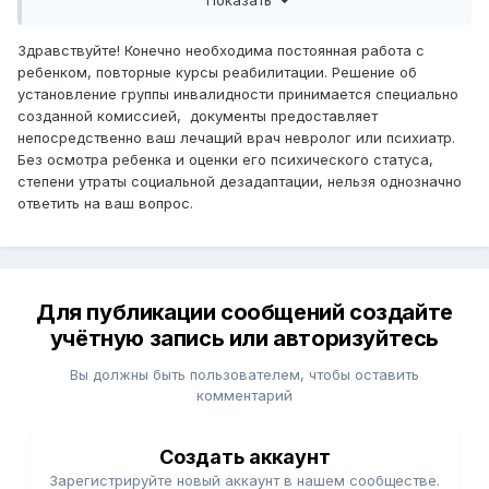
пошли к психиатру а она ставит ЗПРР,Аутический
синдром.Легли в больницу на обследование в
психоневрологический диспансер для детей.А сейчас
Здравствуйте! Конечно необходима постоянная работа с
она говорит:У вас грубаяЗПРР.Классического аутизма у
ребенком, повторные курсы реабилитации. Решение об
вас нет.
установление группы инвалидности принимается специально
созданной комиссией, документы предоставляет
Да ,конечно,я рада что у моего ребенка нет аутизма.Но
непосредственно ваш лечащий врач невролог или психиатр.
что мне делать дальше?К какому специалисту идти с
Без осмотра ребенка и оценки его психического статуса,
этим диагнозом?И что делать с его особенностями?
степени утраты социальной дезадаптации, нельзя однозначно
(Очень избирателен в еде,новые вещи не
ответить на ваш вопрос.
надевает,предпочитает играть с кубиками и
выстраивает в ряд все с чем играет,
например:копейки,карточки итд.)
Лечение:3 курса кортексина,фенибут,потом
Для публикации сообщений создайте
хлорпротиксен -не подошел,затем рисполепт,вроде
учётную запись или авторизуйтесь
нормально,пантогам,винпоцетин.Из
процедур:магнитотерапия,лазерная терапия,вроде
Вы должны быть пользователем, чтобы оставить
дарсонваль называется,микрополяризация,занятия с
комментарий
логопедом,психологом.
И еще ,я знаю что на этом нельзя останавливаться и
Создать аккаунт
обязательно надо заниматься с ребенком дальше.Все
Зарегистрируйте новый аккаунт в нашем сообществе.
это требует времени и материальных трат.Можно ли при