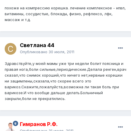
похоже на компрессию корешка. лечение комплексное - нпвп,
витамины, сосудистые, блокады, физио, рефлексо, лфк,
массаж и т.д.
Светлана 44
Опубликовано
30 июля, 2011
Здравствуйте,у моей мамы уже три недели болит поясница и
правая нога,боли сильные,периодические.Делала ренген,врач
сказал,что снимок хороший,что ничего нет,нервные корешки
ни защимлены,сказала,что скорее всего это
варикоз.Скажите,пожалуйста,возможна ли такая боль при
варикозе.И что вообще дальше делать.Больничный
закрыли,боли не прекратились.
Гимранов Р.Ф.
Опубликовано
31 июля, 2011