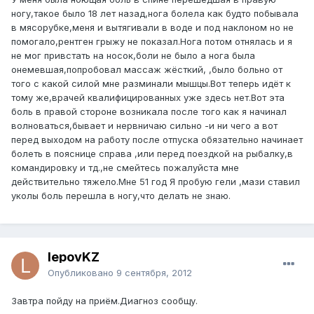
ногу,такое было 18 лет назад,нога болела как будто побывала
в мясорубке,меня и вытягивали в воде и под наклоном но не
помогало,рентген грыжу не показал.Нога потом отнялась и я
не мог привстать на носок,боли не было а нога была
онемевшая,попробовал массаж жёсткий, ,было больно от
того с какой силой мне разминали мышцы.Вот теперь идёт к
тому же,врачей квалифицированных уже здесь нет.Вот эта
боль в правой стороне возникала после того как я начинал
волноваться,бывает и нервничаю сильно -и ни чего а вот
перед выходом на работу после отпуска обязательно начинает
болеть в пояснице справа ,или перед поездкой на рыбалку,в
командировку и тд.,не смейтесь пожалуйста мне
действительно тяжело.Мне 51 год Я пробую гели ,мази ставил
уколы боль перешла в ногу,что делать не знаю.
lepovKZ
Опубликовано
9 сентября, 2012
Завтра пойду на приём.Диагноз сообщу.