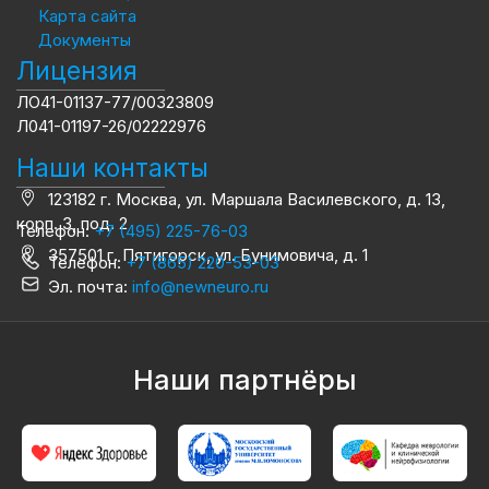
Карта сайта
Документы
Лицензия
ЛО41-01137-77/00323809
Л041-01197-26/02222976
Наши контакты
123182 г. Москва, ул. Маршала Василевского, д. 13,
корп. 3, под. 2
Телефон:
+7 (495) 225-76-03
357501 г. Пятигорск, ул. Бунимовича, д. 1
Телефон:
+7 (865) 220-53-03
Эл. почта:
info@newneuro.ru
Наши партнёры