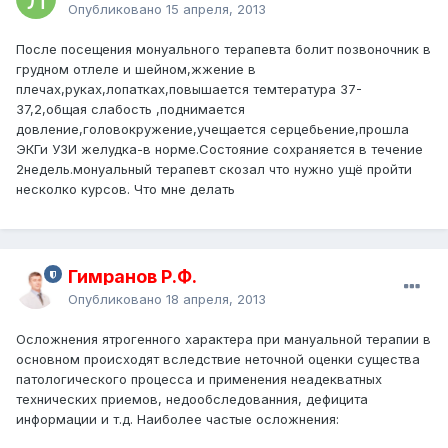
Опубликовано
15 апреля, 2013
После посещения монуального терапевта болит позвоночник в
грудном отлеле и шейном,жжение в
плечах,руках,лопатках,повышается темтература 37-
37,2,общая слабость ,поднимается
довление,головокружение,учещается серцебьение,прошла
ЭКГи УЗИ желудка-в норме.Состояние сохраняется в течение
2недель.монуальный терапевт скозал что нужно ущё пройти
несколко курсов. Что мне делать
Гимранов Р.Ф.
Опубликовано
18 апреля, 2013
Осложнения ятрогенного характера при мануальной терапии в
основном происходят вследствие неточной оценки существа
патологического процесса и применения неадекватных
технических приемов, недообследованния, дефицита
информации и т.д. Наиболее частые осложнения: