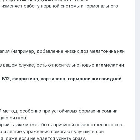
 изменяет работу нервной системы и гормонального
апия (например, добавление низких доз мелатонина или
в вашем случае, есть относительно новые
агомелатин
, B12, ферритина, кортизола, гормонов щитовидной
й метод, особенно при устойчивых формах инсомнии.
яцию ритмов.
торый также может быть причиной некачественного сна.
а и легкие упражнения помогают улучшить сон.
я, даже если не удается уснуть сразу.