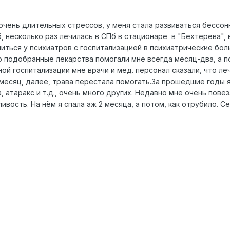
 очень длительных стрессов, у меня стала развиваться бессо
б, несколько раз лечилась в СПб в стационаре в "Бехтерева",
иться у психиатров с госпитализацией в психиатрические бол
то подобранные лекарства помогали мне всегда месяц-два, а п
ой госпитализации мне врачи и мед. персонал сказали, что л
 месяц, далее, трава перестала помогать.За прошедшие годы 
, атаракс и т.д., очень много других. Недавно мне очень пове
ливость. На нём я спала аж 2 месяца, а потом, как отрубило. 