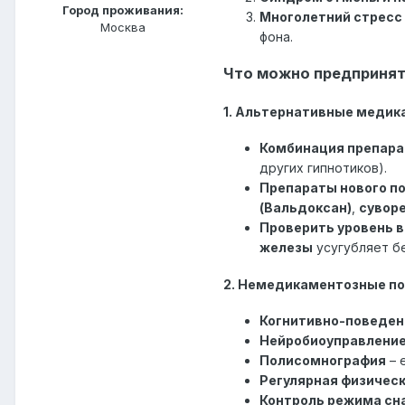
Город проживания:
Многолетний стресс 
Москва
фона.
Что можно предпринят
1. Альтернативные меди
Комбинация препара
других гипнотиков).
Препараты нового п
(Вальдоксан)
,
сувор
Проверить уровень 
железы
усугубляет б
2. Немедикаментозные п
Когнитивно-поведенч
Нейробиоуправление
Полисомнография
– 
Регулярная физическ
Контроль режима сн