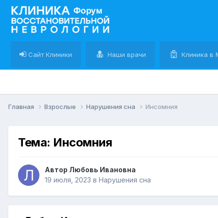
Сайт Клиники
Наши врачи
Клиника в 
Главная
Взрослые
Нарушения сна
Инсомния
Тема: Инсомния
Автор Любовь Ивановна
19 июля, 2023
в
Нарушения сна