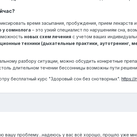
ейчас?
фиксировать время засыпания, пробуждения, прием лекарств и
 у сомнолога
– это узкий специалист по нарушениям сна, во
озможность
новых схем лечения
с учетом ваших индивидуальн
ционные техники (дыхательные практики, аутотренинг, 
тальному разбору ситуации, можно обсудить конкретные препа
столь длительном течении бессонницы возможны пути решени
тру бесплатный курс "Здоровый сон без снотворных".
https:/
ю вашу проблему…надеюсь у вас всё хорошо, прошло уже мног