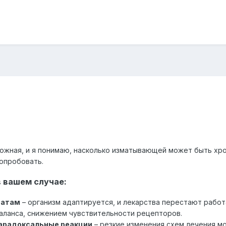
ожная, и я понимаю, насколько изматывающей может быть хро
опробовать.
 вашем случае:
ратам
– организм адаптируется, и лекарства перестают работ
ланса, снижением чувствительности рецепторов.
арадоксальные реакции
– резкие изменения схем лечения м