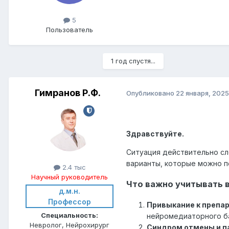
5
Пользователь
1 год спустя...
Гимранов Р.Ф.
Опубликовано
22 января, 2025
Здравствуйте.
Ситуация действительно сл
варианты, которые можно п
2.4 тыс
Научный руководитель
Что важно учитывать в
д.м.н.
Профессор
Привыкание к препа
Специальность:
нейромедиаторного ба
Невролог, Нейрохирург
Синдром отмены и п