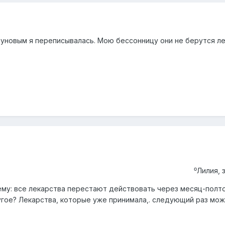
зуновым я переписывалась. Мою бессонницу они не берутся леч
⁰Лилия, 
му: все лекарства перестают действовать через месяц-полто
гое? Лекарства, которые уже принимала,. следующий раз можн