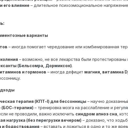
и его влияние
– длительное психоэмоциональное напряжение
ь:
каментозные варианты
тов
– иногда помогает чередование или комбинированная тер
околения
– возможно, не все лекарства были протестированы 
ексанты (Бельсомра, Дормиксон)
.
витаминов и гормонов
– иногда дефицит
магния, витамина D
ессонницу.
одходы
еская терапия (КПТ-I) для бессонницы
– научно доказанны
 (БОС-терапия)
– тренировка мозга на расслабление и регул
если не проводили, важно исключить
синдром апноэ сна
, ко
ая нагрузка (без перегрузки вечером)
– доказано, что ходьб
а и бодрствования
– вставать и ложиться в одно и то же врем