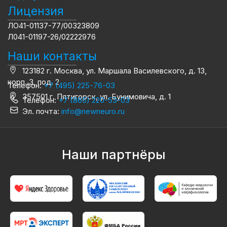
Лицензия
ЛО41-01137-77/00323809
Л041-01197-26/02222976
Наши контакты
123182 г. Москва, ул. Маршала Василевского, д. 13,
корп. 3, под. 2
Телефон:
+7 (495) 225-76-03
357501 г. Пятигорск, ул. Бунимовича, д. 1
Телефон:
+7 (865) 220-53-03
Эл. почта:
info@newneuro.ru
Наши партнёры