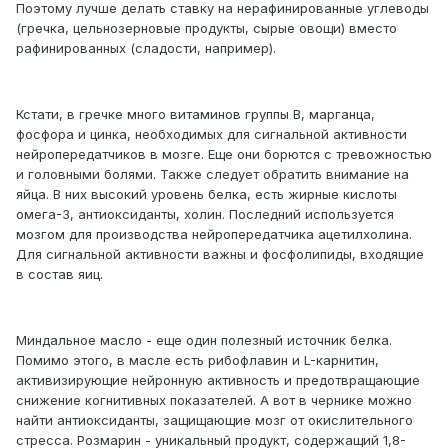
Поэтому лучше делать ставку на нерафинированные углеводы
(гречка, цельнозерновые продукты, сырые овощи) вместо
рафинированных (сладости, например).
Кстати, в гречке много витаминов группы В, марганца,
фосфора и цинка, необходимых для сигнальной активности
нейропередатчиков в мозге. Еще они борются с тревожностью
и головными болями. Также следует обратить внимание на
яйца. В них высокий уровень белка, есть жирные кислоты
омега-3, антиоксиданты, холин. Последний используется
мозгом для производства нейропередатчика ацетилхолина.
Для сигнальной активности важны и фосфолипиды, входящие
в состав яиц.
Миндальное масло - еще один полезный источник белка.
Помимо этого, в масле есть рибофлавин и L-карнитин,
активизирующие нейронную активность и предотвращающие
снижение когнитивных показателей. А вот в чернике можно
найти антиоксиданты, защищающие мозг от окислительного
стресса. Розмарин - уникальный продукт, содержащий 1,8-