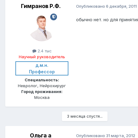
Гимранов Р.Ф.
Опубликовано
6 декабря, 2011
обычно нет. но для принят
2.4 тыс
Научный руководитель
д.м.н.
Профессор
Специальность:
Невролог, Нейрохирург
Город проживания:
Москва
3 месяца спустя...
Ольга а
Опубликовано
31 марта, 2012