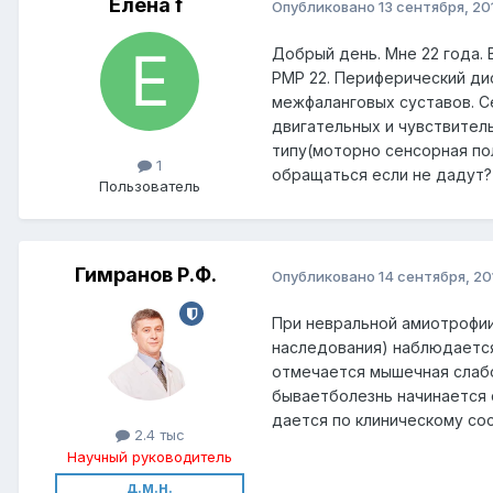
Елена f
Опубликовано
13 сентября, 20
Добрый день. Мне 22 года. 
РМР 22. Периферический дис
межфаланговых суставов. С
двигательных и чувствител
типу(моторно сенсорная по
1
обращаться если не дадут?
Пользователь
Гимранов Р.Ф.
Опубликовано
14 сентября, 20
При невральной амиотрофи
наследования) наблюдается
отмечается мышечная слабо
бываетболезнь начинается 
дается по клиническому сос
2.4 тыс
Научный руководитель
д.м.н.