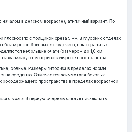
 началом в детском возрасте), атипичный вариант. По
ой плоскостях с толщиной среза 5 мм. В глубоких отделах
 вблизи рогов боковых желудочков, в латеральных
еделяются небольшие очаги (размером до 1,0 см)
х визуализируются периваскулярные пространства.
ткие, ровные. Размеры гипофиза в пределах нормы
ложенна срединно. Отмечается асимметрия боковых
кворосодержащего пространства в пределах возрастной
.
ьшого мозга. В первую очередь следует исключить