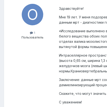
Здравствуйте!
Мне 19 лет. У меня подозре
данным мрт - диагностики 
«Исследование выполнено в 
1
белого вещества обоих пол
Пользователь
отделах валика мозолистого
вытянутой формы повышенно
Интраселлярное пространст
(высота 0,65 см, ширина 1,
желудочков мозга (левый ш
нормы.Краниовертебральный
Заключение: данные мрт со
демиелинизирующий процесс
Скажите, что могут значит
С уважением!