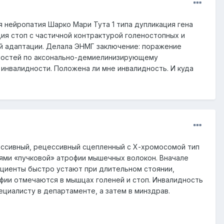
я нейропатия Шарко Мари Тута 1 типа дупликация гена
ция стоп с частичной контрактурой голеностопных и
й адаптации. Делала ЭНМГ заключение: поражение
чностей по аксонально-демиелинизирующему
инвалидности. Положена ли мне инвалидность. И куда
ссивный, рецессивный сцепленный с Х-хромосомой тип
иями «пучковой» атрофии мышечных волокон. Вначале
ациенты быстро устают при длительном стоянии,
фии отмечаются в мышцах голеней и стоп. Инвалидность
ециалисту в департаменте, а затем в минздрав.