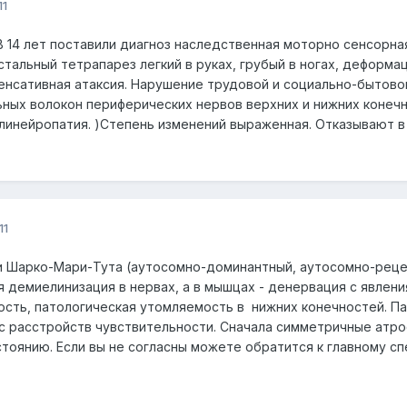
11
В 14 лет поставили диагноз наследственная моторно сенсорна
тальный тетрапарез легкий в руках, грубый в ногах, деформа
енсативная атаксия. Нарушение трудовой и социально-бытово
ьных волокон периферических нервов верхних и нижних коне
линейропатия. )Степень изменений выраженная. Отказывают в 
11
и Шарко-Мари-Тута (аутосомно-доминантный, аутосомно-реце
 демиелинизация в нервах, а в мышцах - денервация с явлен
сть, патологическая утомляемость в нижних конечностей. П
с расстройств чувствительности. Сначала симметричные атро
тоянию. Если вы не согласны можете обратится к главному сп