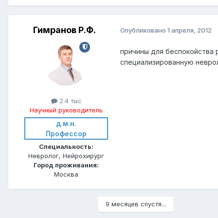
Гимранов Р.Ф.
Опубликовано
1 апреля, 2012
причины для беспокойства 
специализированную неврол
2.4 тыс
Научный руководитель
д.м.н.
Профессор
Специальность:
Невролог, Нейрохирург
Город проживания:
Москва
9 месяцев спустя...