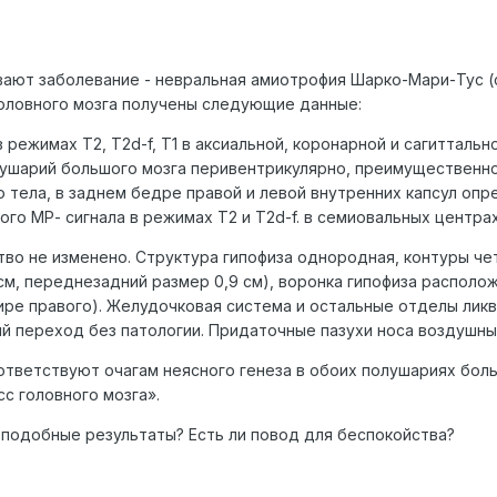
вают заболевание - невральная амиотрофия Шарко-Мари-Тус (с
головного мозга получены следующие данные:
режимах Т2, T2d-f, T1 в аксиальной, коронарной и сагиттальн
ушарий большого мозга перивентрикулярно, преимущественно
 тела, в заднем бедре правой и левой внутренних капсул опр
го МР- сигнала в режимах Т2 и Т2d-f. в семиовальных центра
во не изменено. Структура гипофиза однородная, контуры че
3 см, переднезадний размер 0,9 см), воронка гипофиза распо
ире правого). Желудочковая система и остальные отделы ли
 переход без патологии. Придаточные пазухи носа воздушны
ответствуют очагам неясного генеза в обоих полушариях бол
 головного мозга».
ь подобные результаты? Есть ли повод для беспокойства?