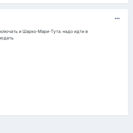
сключать и Шарко-Мари-Тута. надо идти в
людать