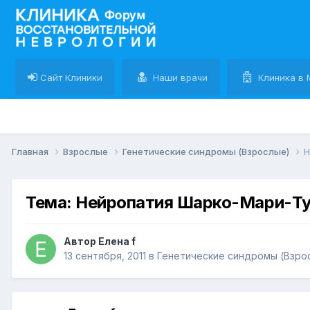
Сайт Клиники
Наши врачи
Клиника в 
Главная
Взрослые
Генетические синдромы (Взрослые)
Н
Тема: Нейропатия Шарко-Мари-Т
Автор Елена f
13 сентября, 2011
в
Генетические синдромы (Взро