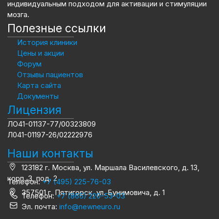
индивидуальным подходом для активации и стимуляции
мозга.
Полезные ссылки
История клиники
Цены и акции
Форум
Отзывы пациентов
Карта сайта
Документы
Лицензия
ЛО41-01137-77/00323809
Л041-01197-26/02222976
Наши контакты
123182 г. Москва, ул. Маршала Василевского, д. 13,
корп. 3, под. 2
Телефон:
+7 (495) 225-76-03
357501 г. Пятигорск, ул. Бунимовича, д. 1
Телефон:
+7 (865) 220-53-03
Эл. почта:
info@newneuro.ru