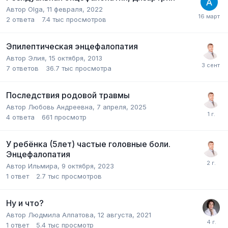
Автор Olga,
11 февраля, 2022
2
ответа
7.4 тыс
просмотров
Эпилептическая энцефалопатия
Автор Элия,
15 октября, 2013
7
ответов
36.7 тыс
просмотра
Последствия родовой травмы
Автор Любовь Андреевна,
7 апреля, 2025
4
ответа
661
просмотр
У ребёнка (5лет) частые головные боли.
Энцефалопатия
Автор Ильмира,
9 октября, 2023
1
ответ
2.7 тыс
просмотров
Ну и что?
Автор Людмила Алпатова,
12 августа, 2021
1
ответ
5.4 тыс
просмотр