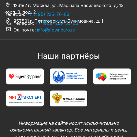
123182 г. Москва, ул. Маршала Василевского, д. 13,
корп. 3, под. 2
Телефон:
+7 (495) 225-76-03
357501 г. Пятигорск, ул. Бунимовича, д. 1
Телефон:
+7 (865) 220-53-03
Эл. почта:
info@newneuro.ru
Наши партнёры
Информация на сайте носит исключительно
ознакомительный характер. Все материалы и цены,
размещенные на сайте, не являются публичной