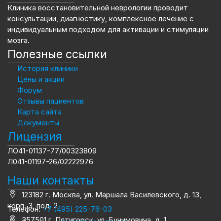
Клиника восстановительной неврологии проводит
консультации, диагностику, комплексное лечение с
индивидуальным подходом для активации и стимуляции
мозга.
Полезные ссылки
История клиники
Цены и акции
Форум
Отзывы пациентов
Карта сайта
Документы
Лицензия
ЛО41-01137-77/00323809
Л041-01197-26/02222976
Наши контакты
123182 г. Москва, ул. Маршала Василевского, д. 13,
корп. 3, под. 2
Телефон:
+7 (495) 225-76-03
357501 г. Пятигорск, ул. Бунимовича, д. 1