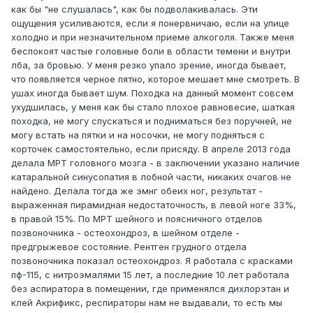
как бы "не слушалась", как бы подволакивалась. Эти
ощущения усиливаются, если я понервничаю, если на улице
холодно и при незначительном приеме алкоголя. Также меня
беспокоят частые головные боли в области темени и внутри
лба, за бровью. У меня резко упало зрение, иногда бывает,
что появляется черное пятно, которое мешает мне смотреть. В
ушах иногда бывает шум. Походка на данный момент совсем
ухудшилась, у меня как бы стало плохое равновесие, шаткая
походка, не могу спускаться и подниматься без поручней, не
могу встать на пятки и на носочки, не могу подняться с
корточек самостоятельно, если присяду. В апреле 2013 года
делала МРТ головного мозга - в заключении указано наличие
катаральной синусопатия в лобной части, никаких очагов не
найдено. Делала тогда же эмнг обеих ног, результат -
выраженная пирамидная недостаточность, в левой ноге 33%,
в правой 15%. По МРТ шейного и поясничного отделов
позвоночника - остеохондроз, в шейном отделе -
предгрыжевое состояние. Рентген грудного отдела
позвоночника показал остеохондроз. Я работала с красками
пф-115, с нитроэмалями 15 лет, а последние 10 лет работала
без аспиратора в помещении, где применялся дихлорэтан и
клей Акрификс, респираторы нам не выдавали, то есть мы