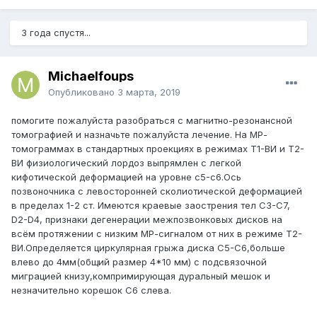
3 года спустя...
Michaelfoups
Опубликовано
3 марта, 2019
помогите пожалуйста разобраться с магнитно-резонансной
томографией и назначьте пожалуйста лечение. На МР-
томограммах в стандартных проекциях в режимах Т1-ВИ и Т2-
ВИ физиологический лордоз выпрямлен с легкой
кифотической деформацией на уровне с5-с6.Ось
позвоночника с левосторонней сколиотической деформацией
в пределах 1-2 ст. Имеются краевые заострения тел С3-С7,
D2-D4, признаки дегенерации межпозвонковых дисков на
всём протяжении с низким МР-сигналом от них в режиме Т2-
ВИ.Определяется циркулярная грыжа диска С5-С6,больше
влево до 4мм(общий размер 4*10 мм) с подсвязочной
миграцией книзу,компримирующая дуральный мешок и
незначительно корешок С6 слева.