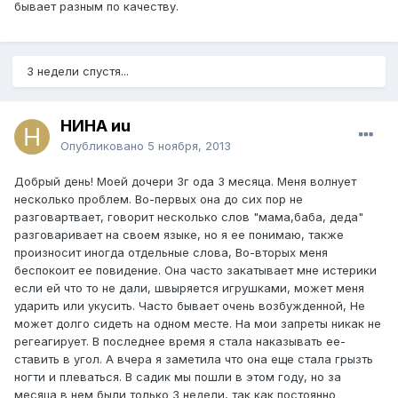
бывает разным по качеству.
3 недели спустя...
НИНА иu
Опубликовано
5 ноября, 2013
Добрый день! Моей дочери 3г ода 3 месяца. Меня волнует
несколько проблем. Во-первых она до сих пор не
разговартвает, говорит несколько слов "мама,баба, деда"
разговаривает на своем языке, но я ее понимаю, также
произносит иногда отдельные слова, Во-вторых меня
беспокоит ее повидение. Она часто закатывает мне истерики
если ей что то не дали, швыряется игрушками, может меня
ударить или укусить. Часто бывает очень возбужденной, Не
может долго сидеть на одном месте. На мои запреты никак не
регеагирует. В последнее время я стала наказывать ее-
ставить в угол. А вчера я заметила что она еще стала грызть
ногти и плеваться. В садик мы пошли в этом году, но за
месяца в нем были только 3 недели, так как постоянно