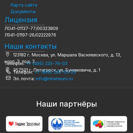
Карта сайта
Документы
Лицензия
ЛО41-01137-77/00323809
Л041-01197-26/02222976
Наши контакты
123182 г. Москва, ул. Маршала Василевского, д. 13,
корп. 3, под. 2
Телефон:
+7 (495) 225-76-03
357501 г. Пятигорск, ул. Бунимовича, д. 1
Телефон:
+7 (865) 220-53-03
Эл. почта:
info@newneuro.ru
Наши партнёры