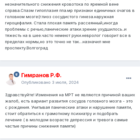
незначительного снижения кровотока по яремной вене
справа.Спазм гипоплазия ппа.мр признаки единичных очагов в
головном мозге(глиоз сосудистого гинеза.наружная
гироцефалия. Стала плохая память рассеянный,иногда
проблемы с речью,панические атаки.зрение ухудшилось..и
тяжесть на в шее.часто немеют руки.невролог говорит все в
пределах нормы,но это точно не так…назначил мне
проспекту.Волгоград
Гимранов Р.Ф.
Опубликовано
3 июля, 2024
Здравствуйте! Изменения на МРТ не являются причиной ваших
жалоб, есть вариант развития сосудов головного мозга - это
с рождения. Учитывая панические атаки и нарушение памяти,
стоит обратиться к грамотному психиатру и подобрать
лечение ( в молодом возрасте депрессия и тревога самые
частые причины снижения памяти)