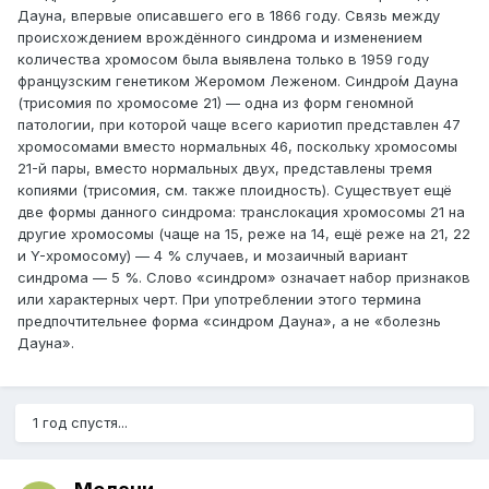
Дауна, впервые описавшего его в 1866 году. Связь между
происхождением врождённого синдрома и изменением
количества хромосом была выявлена только в 1959 году
французским генетиком Жеромом Леженом. Синдро́м Дауна
(трисомия по хромосоме 21) — одна из форм геномной
патологии, при которой чаще всего кариотип представлен 47
хромосомами вместо нормальных 46, поскольку хромосомы
21-й пары, вместо нормальных двух, представлены тремя
копиями (трисомия, см. также плоидность). Существует ещё
две формы данного синдрома: транслокация хромосомы 21 на
другие хромосомы (чаще на 15, реже на 14, ещё реже на 21, 22
и Y-хромосому) — 4 % случаев, и мозаичный вариант
синдрома — 5 %. Слово «синдром» означает набор признаков
или характерных черт. При употреблении этого термина
предпочтительнее форма «синдром Дауна», а не «болезнь
Дауна».
1 год спустя...