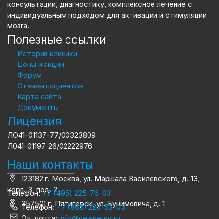
консультации, диагностику, комплексное лечение с
индивидуальным подходом для активации и стимуляции
мозга.
Полезные ссылки
История клиники
Цены и акции
Форум
Отзывы пациентов
Карта сайта
Документы
Лицензия
ЛО41-01137-77/00323809
Л041-01197-26/02222976
Наши контакты
123182 г. Москва, ул. Маршала Василевского, д. 13,
корп. 3, под. 2
Телефон:
+7 (495) 225-76-03
357501 г. Пятигорск, ул. Бунимовича, д. 1
Телефон:
+7 (865) 220-53-03
Эл. почта:
info@newneuro.ru