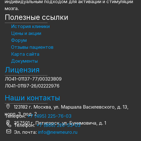
индивидуальным подходом для активации и стимуляции
мозга.
Полезные ссылки
История клиники
Цены и акции
Форум
Отзывы пациентов
Карта сайта
Документы
Лицензия
ЛО41-01137-77/00323809
Л041-01197-26/02222976
Наши контакты
123182 г. Москва, ул. Маршала Василевского, д. 13,
корп. 3, под. 2
Телефон:
+7 (495) 225-76-03
357501 г. Пятигорск, ул. Бунимовича, д. 1
Телефон:
+7 (865) 220-53-03
Эл. почта:
info@newneuro.ru