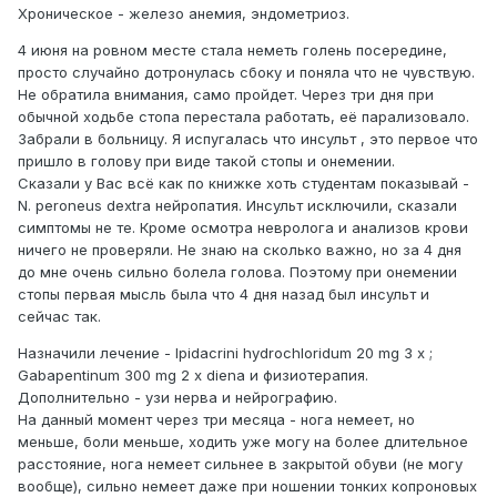
Хроническое - железо анемия, эндометриоз.
4 июня на ровном месте стала неметь голень посередине,
просто случайно дотронулась сбоку и поняла что не чувствую.
Не обратила внимания, само пройдет. Через три дня при
обычной ходьбе стопа перестала работать, её парализовало.
Забрали в больницу. Я испугалась что инсульт , это первое что
пришло в голову при виде такой стопы и онемении.
Сказали у Вас всё как по книжке хоть студентам показывай -
N. peroneus dextra нейропатия. Инсульт исключили, сказали
симптомы не те. Кроме осмотра невролога и анализов крови
ничего не проверяли. Не знаю на сколько важно, но за 4 дня
до мне очень сильно болела голова. Поэтому при онемении
стопы первая мысль была что 4 дня назад был инсульт и
сейчас так.
Назначили лечение - Ipidacrini hydrochloridum 20 mg 3 x ;
Gabapentinum 300 mg 2 x diena и физиотерапия.
Дополнительно - узи нерва и нейрографию.
На данный момент через три месяца - нога немеет, но
меньше, боли меньше, ходить уже могу на более длительное
расстояние, нога немеет сильнее в закрытой обуви (не могу
вообще), сильно немеет даже при ношении тонких копроновых