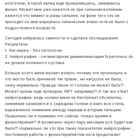
колготков, второй палец ещё провалившись, занимаюсь
физио. Может мне уже кажется но при сильном волнении
кажется что немеет в разы сильнее, на фоне того что не
проходит ко мне вернулись панические атаки хотя не было с
подросткового возраста.
Сегодня набралась смелости и сделала обследования.
Результаты:
1. Узи нерва - без патологии
2. Нейрография - сегментарная демиелинизация N.peroneus dx
на уровне коленного сустава
Больше всего меня мучает вопрос почему это произошло и
что могло быть причиной. Ни травм , ни нагрузок не было,
сижу нормально. Правда такое от головы не может быть?!
Может нужны ещё проверки, МРТ например?! А так же ответ
нейрографии, ведь колено меня не беспокоит обсалютно,
онемение начинается с середины голени и вниз вся стопа,
выраженное онемение между первым и вторым пальцем.
Правильно ли я понимаю что сейчас только время и
физиотерапия?! И возможно через пару месяцев всё будет как
было?! Нормально ли что при таких показателях нейрографии ,
постоянной работы с физиотерапевтом нога продолжает