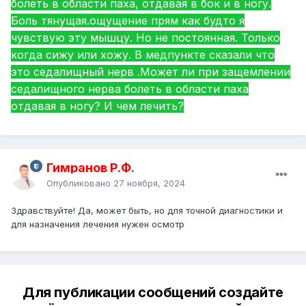
болеть в области паха, отдавая в бок и в ногу.
Боль тянущая.ощущение прям как будто я
чувствую эту мышцу. Но не постоянная. Только
когда сижу или хожу. В медпункте сказали что
это седалищный нерв .Может ли при защемлении
седалищного нерва болеть в области паха
отдавая в ногу? И чем лечить?
Гимранов Р.Ф.
Опубликовано
27 ноября, 2024
Здравствуйте! Да, может быть, но для точной диагностики и
для назначения лечения нужен осмотр
Для публикации сообщений создайте