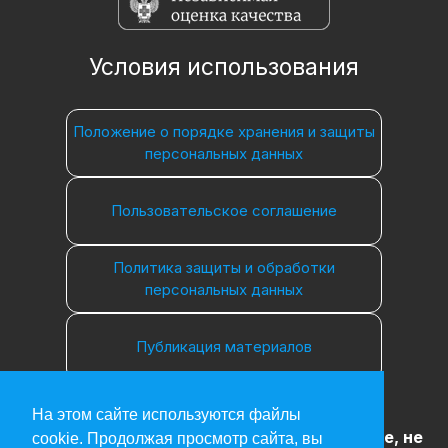
Условия использования
Положение о порядке хранения и защиты
персональных данных
Пользовательское соглашение
Политика защиты и обработки
персональных данных
Публикация материалов
На этом сайте используются файлы
18+
Информация, представленная на сайте, не
cookie. Продолжая просмотр сайта, вы