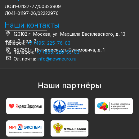
ЛО41-01137-77/00323809
Л041-01197-26/02222976
Наши контакты
123182 г. Москва, ул. Маршала Василевского, д. 13,
корп. 3, под. 2
Телефон:
+7 (495) 225-76-03
357501 г. Пятигорск, ул. Бунимовича, д. 1
Телефон:
+7 (865) 220-53-03
Эл. почта:
info@newneuro.ru
Наши партнёры