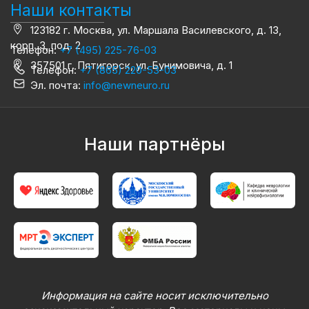
Наши контакты
123182 г. Москва, ул. Маршала Василевского, д. 13,
корп. 3, под. 2
Телефон:
+7 (495) 225-76-03
357501 г. Пятигорск, ул. Бунимовича, д. 1
Телефон:
+7 (865) 220-53-03
Эл. почта:
info@newneuro.ru
Наши партнёры
Информация на сайте носит исключительно