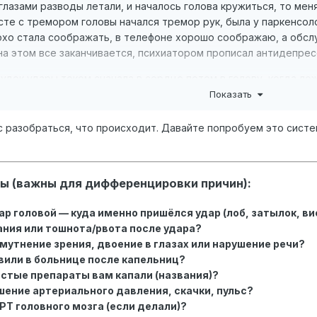
 глазами разводы летали, и началось голова кружиться, то мен
те с тремором головы начался тремор рук, была у паркенсоло
лохо стала соображать, в телефоне хорошо соображаю, а обсл
на этом все заканчивается, психиатором прописал антидепресс
удок удары током сначала в сердце потом в голову, когда ло
Показать
ной и к какому врачу идти
с разобраться, что происходит. Давайте попробуем это систе
ы (важны для дифференцировки причин):
ар головой — куда именно пришёлся удар (лоб, затылок, ви
ания или тошнота/рвота после удара?
омутнение зрения, двоение в глазах или нарушение речи?
вили в больнице после капельниц?
стые препараты вам капали (названия)?
шение артериального давления, скачки, пульс?
РТ головного мозга (если делали)?