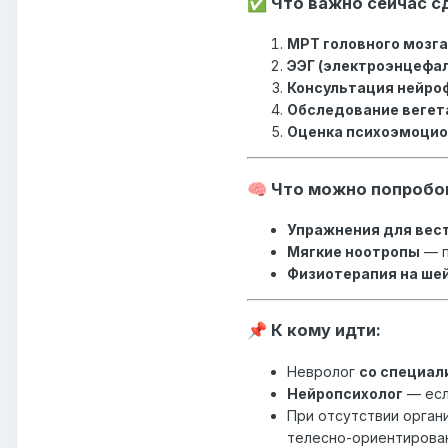
Что важно сейчас с
✅
МРТ головного мозга
ЭЭГ (электроэнцефа
Консультация нейроф
Обследование вегета
Оценка психоэмоцион
Что можно попробов
🧠
Упражнения для вес
Мягкие ноотропы
— п
Физиотерапия на ше
К кому идти:
📌
Невролог
со специал
Нейропсихолог
— есл
При отсутствии орган
телесно-ориентирован