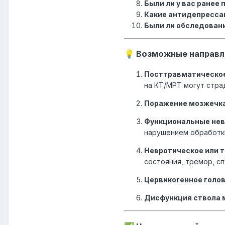
Были ли у вас ранее 
Какие антидепрессан
Были ли обследовани
Возможные направл
💡
Посттравматическое
на КТ/МРТ могут стра
Поражение мозжечка
Функциональные нев
нарушением обработки
Невротическое или 
состояния, тремор, с
Цервикогенное голо
Дисфункция ствола 