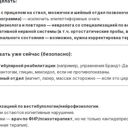
делать:
 с прицелом на ствол, мозжечок и шейный отдел позвоноч
лограмма)
— исключить эпилептиформные очаги.
изиолога и повторно — невролога со специализацией по в
тивной нервной системы (в т.ч. ортостатические пробы, 
ального состояния — возможно, нужна корректировка тер
ать уже сейчас (безопасно):
тибулярной реабилитации
(например, упражнения Брандт-Дар
антогам, глицин, мексидол, если не противопоказаны.
йный отдел
(магнит, лазер, массаж осторожно — если это цер
изацией по вестибулологии/нейрофизиологии
.
и остаются когнитивные нарушения.
ики —
врач по ФНР/психотерапевт
, но не только «антидепре
ная терапия).