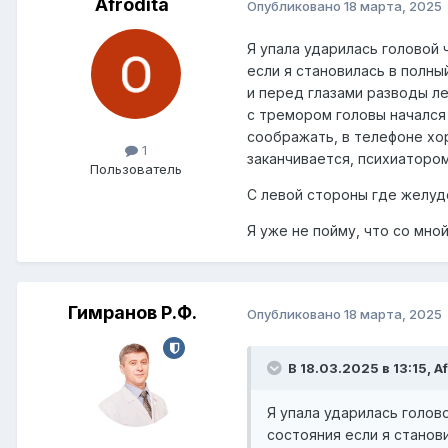
Afrodita
Опубликовано
18 марта, 2025
Я упала ударилась головой
если я становилась в полны
и перед глазами разводы ле
с тремором головы начался 
соображать, в телефоне хор
1
заканчивается, психиатором
Пользователь
С левой стороны где желудо
Я уже не пойму, что со мной
Гимранов Р.Ф.
Опубликовано
18 марта, 2025
В 18.03.2025 в 13:15, Af
Я упала ударилась голов
состояния если я станов