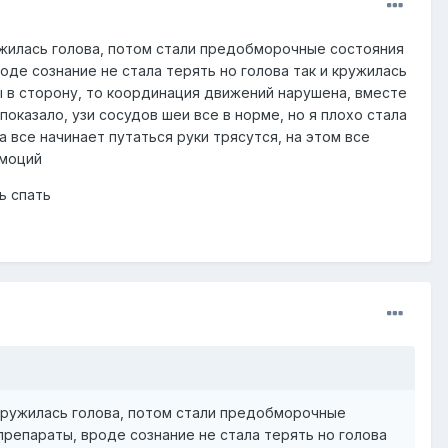
ужилась голова, потом стали предобморочные состояния
оде сознание не стала терять но голова так и кружилась
ны в сторону, то координация движений нарушена, вместе
оказало, узи сосудов шеи все в норме, но я плохо стала
все начинает путаться руки трясутся, на этом все
эмоций
ь спать
акружилась голова, потом стали предобморочные
препараты, вроде сознание не стала терять но голова