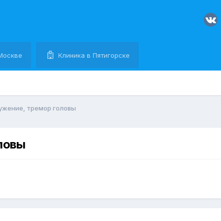
Москве
Клиника в Пятигорске
ужение, тремор головы
ловы