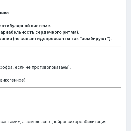
ника.
естибулярной системе.
вариабельность сердечного ритма).
апии (не все антидепрессанты так “зомбируют”).
оффа, если не противопоказаны).
викогенное).
ссантами», а комплексно (нейропсихореабилитация,