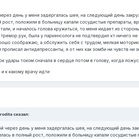
 через день у меня задергалась шея, на следующий день закр
й рост, положили в больницу капали сосудистые препараты, вр
тали, и началось голова кружиться, то меня кидает из сторо
тремор рук, была у паркенсолога не подтвердил кт ничего не п
ошо соображаю, а обслужить себя с трудом, мелкая моторика 
 прописал антидепрессанты, я от них как зомби ни чувств ни 
к удары током сначала в сердце потом в голову, когда ложус
 и к какому врачу идти
rodita сказал:
ой через день у меня задергалась шея, на следующий день з
илась в полный рост, положили в больницу капали сосудистые 