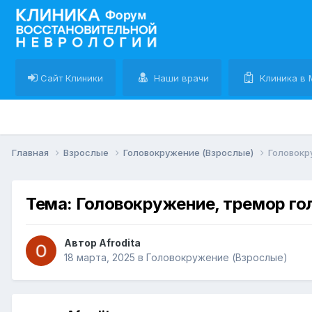
Сайт Клиники
Наши врачи
Клиника в 
Главная
Взрослые
Головокружение (Взрослые)
Головокр
Тема: Головокружение, тремор го
Автор Afrodita
18 марта, 2025
в
Головокружение (Взрослые)