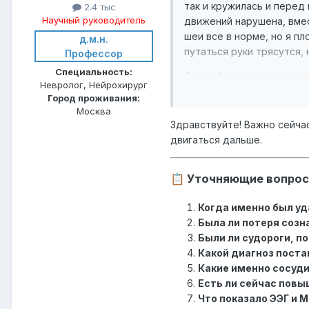
так и кружилась и перед
2.4 тыс
Научный руководитель
движений нарушена, вмес
шеи все в норме, но я п
д.м.н.
путаться руки трясутся, 
Профессор
Специальность:
С левой стороны где жел
Невролог, Нейрохирург
Город проживания:
Я уже не пойму, что со м
Москва
Здравствуйте! Важно сейча
двигаться дальше.
Уточняющие вопрос
📋
Когда именно был уд
Была ли потеря созн
Были ли судороги, п
Какой диагноз поста
Какие именно сосуди
Есть ли сейчас повы
Что показало ЭЭГ и М