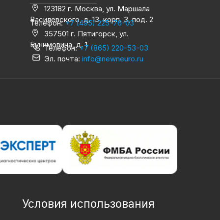
123182 г. Москва, ул. Маршала
Василевского, д. 13, корп. 3, под. 2
Телефон:
+7 (495) 225-76-03
357501 г. Пятигорск, ул.
Бунимовича, д. 1
Телефон:
+7 (865) 220-53-03
Эл. почта:
info@newneuro.ru
Условия использования