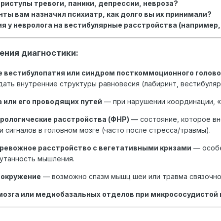
приступы тревоги, паники, депрессии, невроза?
ты вам назначил психиатр, как долго вы их принимали?
я у невролога на вестибулярные расстройства (например,
ения диагностики:
 вестибулопатия или синдром посткоммоционного голов
дать внутренние структуры равновесия (лабиринт, вестибуляр
 или его проводящих путей
— при нарушении координации, «
рологические расстройства (ФНР)
— состояние, которое вн
 сигналов в головном мозге (часто после стресса/травмы).
тревожное расстройство с вегетативными кризами
— особе
путанность мышления.
вокружение
— возможно спазм мышц шеи или травма связочног
мозга или медиобазальных отделов при микрососудистой