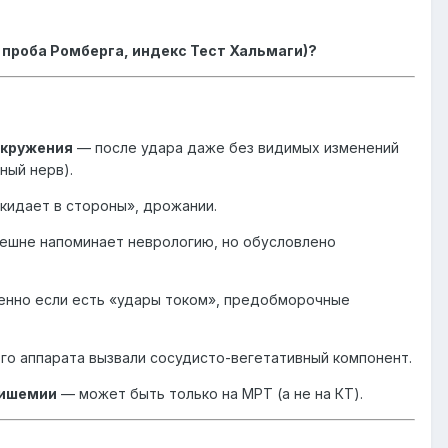
 проба Ромберга, индекс Тест Хальмаги)?
окружения
— после удара даже без видимых изменений
ный нерв).
кидает в стороны», дрожании.
ешне напоминает неврологию, но обусловлено
нно если есть «удары током», предобморочные
о аппарата вызвали сосудисто-вегетативный компонент.
 ишемии
— может быть только на МРТ (а не на КТ).