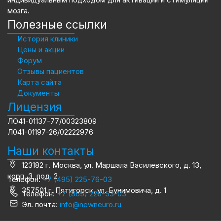
мозга.
Полезные ссылки
История клиники
Цены и акции
Форум
Отзывы пациентов
Карта сайта
Документы
Лицензия
ЛО41-01137-77/00323809
Л041-01197-26/02222976
Наши контакты
123182 г. Москва, ул. Маршала Василевского, д. 13,
корп. 3, под. 2
Телефон:
+7 (495) 225-76-03
357501 г. Пятигорск, ул. Бунимовича, д. 1
Телефон:
+7 (865) 220-53-03
Эл. почта:
info@newneuro.ru