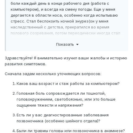
боли каждый день в конце рабочего дня (работа с
компьютером), и всегда на смену погоды. Еще у меня
дергается в области носа, особенно когда испытываю
стресс. Стал беспокоить ночной энурез(он у меня
наследственный с детства, прекратился во время
полового созревания, потом переодически иногда стал
возвращаться, но это случалось очень редко, а сейчас
Показать
беспокоит через день) еще у меня отсутствует интерес к
жизни без видимых причин, нет сил даже на
элементарные домашние дела, а мне необходимо много
Здравствуйте! Я внимательно изучил ваши жалобы и историю
работать и все успевать, на работе очень
развития симптомов.
невнимательная стала. психиатр прописал тофизопам 50
Сначала задам несколько уточняющих вопросов:
мг 2 р в день, магний 400 мг но мне не помогает ,
состояние как было вялое так и осталось, единственное
Каков ваш возраст и стаж работы за компьютером?
стала меньше тревожиться.
Головная боль сопровождается ли тошнотой,
головокружением, светобоязнью, или это больше
ощущение тяжести и напряжения?
Есть ли у вас диагностированные заболевания
позвоночника (особенно шейного отдела)?
Были ли травмы головы или позвоночника в анамнезе?