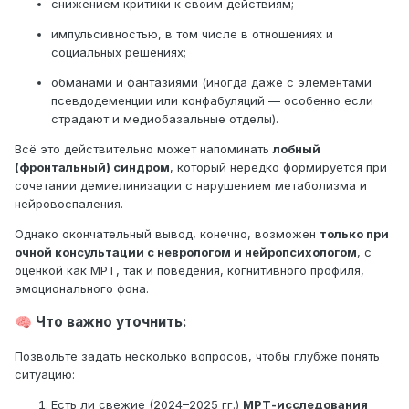
снижением критики к своим действиям;
импульсивностью, в том числе в отношениях и
социальных решениях;
обманами и фантазиями (иногда даже с элементами
псевдодеменции или конфабуляций — особенно если
страдают и медиобазальные отделы).
Всё это действительно может напоминать
лобный
(фронтальный) синдром
, который нередко формируется при
сочетании демиелинизации с нарушением метаболизма и
нейровоспаления.
Однако окончательный вывод, конечно, возможен
только при
очной консультации с неврологом и нейропсихологом
, с
оценкой как МРТ, так и поведения, когнитивного профиля,
эмоционального фона.
Что важно уточнить:
🧠
Позвольте задать несколько вопросов, чтобы глубже понять
ситуацию:
Есть ли свежие (2024–2025 гг.)
МРТ-исследования