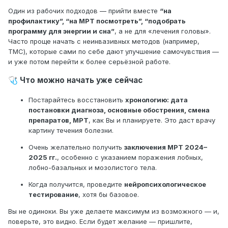
Один из рабочих подходов — прийти вместе
“на
профилактику”, “на МРТ посмотреть”, “подобрать
программу для энергии и сна”
, а не для «лечения головы».
Часто проще начать с неинвазивных методов (например,
ТМС), которые сами по себе дают улучшение самочувствия —
и уже потом перейти к более серьёзной работе.
Что можно начать уже сейчас
🩺
Постарайтесь восстановить
хронологию: дата
постановки диагноза, основные обострения, смена
препаратов, МРТ
, как Вы и планируете. Это даст врачу
картину течения болезни.
Очень желательно получить
заключения МРТ 2024–
2025 гг.
, особенно с указанием поражения лобных,
лобно-базальных и мозолистого тела.
Когда получится, проведите
нейропсихологическое
тестирование
, хотя бы базовое.
Вы не одиноки. Вы уже делаете максимум из возможного — и,
поверьте, это видно. Если будет желание — пришлите,