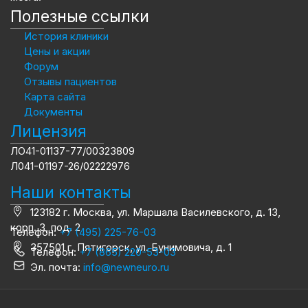
Полезные ссылки
История клиники
Цены и акции
Форум
Отзывы пациентов
Карта сайта
Документы
Лицензия
ЛО41-01137-77/00323809
Л041-01197-26/02222976
Наши контакты
123182 г. Москва, ул. Маршала Василевского, д. 13,
корп. 3, под. 2
Телефон:
+7 (495) 225-76-03
357501 г. Пятигорск, ул. Бунимовича, д. 1
Телефон:
+7 (865) 220-53-03
Эл. почта:
info@newneuro.ru