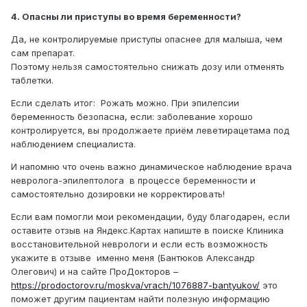
4. Опасны ли приступы во время беременности?
Да, не контролируемые приступы опаснее для малыша, чем
сам препарат.
Поэтому нельзя самостоятельно снижать дозу или отменять
таблетки.
Если сделать итог: Рожать можно. При эпилепсии
беременность безопасна, если: заболевание хорошо
контролируется, вы продолжаете приём леветирацетама под
наблюдением специалиста.
И напомню что очень важно динамическое наблюдение врача
невролога-эпилептолога в процессе беременности и
самостоятельно дозировки не корректировать!
Если вам помогли мои рекомендации, буду благодарен, если
оставите отзыв на Яндекс.Картах напиште в поиске Клиника
восстановительной неврологи и если есть возможность
укажите в отзыве именно меня (Бантюков Александр
Олегович) и на сайте ПроДокторов –
https://prodoctorov.ru/moskva/vrach/1076887-bantyukov/
это
поможет другим пациентам найти полезную информацию