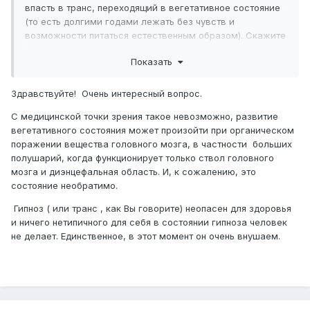
впасть в транс, переходящий в вегетативное состояние
(то есть долгими годами лежать без чувств и
возможности питаться естественным образом). Скажите
пожалуйста, правда ли это? Или это все вымысел? Ещё
Показать
недавно мне попалась на глаза одно видео на нем с
ребенком-сказителем по имени Умот происходят
страшные вещи: он постепенно уходит в себя и впадает в
Здравствуйте! Очень интересный вопрос.
транс. Его еле удалось из него вывести. Неужели этот
С медицинской точки зрения такое невозможно, развитие
эпос так опасен?
вегетативного состояния может произойти при органическом
поражении вещества головного мозга, в частности больших
полушарий, когда функционирует только ствол головного
мозга и диэнцефальная область. И, к сожалению, это
состояние необратимо.
Гипноз ( или транс , как Вы говорите) неопасен для здоровья
и ничего нетипичного для себя в состоянии гипноза человек
не делает. Единственное, в этот момент он очень внушаем.