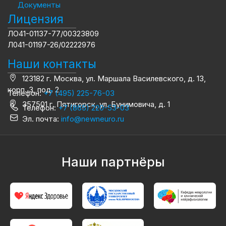
Документы
Лицензия
ЛО41-01137-77/00323809
Л041-01197-26/02222976
Наши контакты
123182 г. Москва, ул. Маршала Василевского, д. 13,
корп. 3, под. 2
Телефон:
+7 (495) 225-76-03
357501 г. Пятигорск, ул. Бунимовича, д. 1
Телефон:
+7 (865) 220-53-03
Эл. почта:
info@newneuro.ru
Наши партнёры