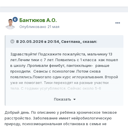
Бантюков А.О.
Опубликовано
21 мая
В 20.05.2026 в 20:54, Светлана_ сказал:
Здравствуйте! Подскажите пожалуйста, мальчикиу 13
лет.Лечим тики с 7 лет. Появились с 1 класса как пошел
в школу .Пропивали фенибут, пантоккльцин- раньше
проходили. Сеансы с психологом .Потом снова
появлялись.Помогало один курс иглоукалывания. Второй
уже не помогает. Тики переходят на разные участки
тела. С годами усугубляются. Сейчас около 5-6
движений одновременно делает. Двигает плечами,
Показать
горлом двигает, (хмыкает), дыхание, движения животом.
ЭЭГ делали, сказали все хорошо.
Добрый день. По описанию у ребёнка хроническое тиковое
расстройство. Заболевание имеет нейробиологическую
Невролог рекомендует обращаться к психиатру.
природу, психоэмоциональная обстановка в семье не