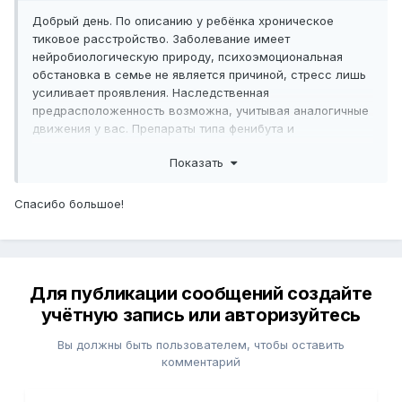
Добрый день. По описанию у ребёнка хроническое
тиковое расстройство. Заболевание имеет
нейробиологическую природу, психоэмоциональная
обстановка в семье не является причиной, стресс лишь
усиливает проявления. Наследственная
предрасположенность возможна, учитывая аналогичные
движения у вас. Препараты типа фенибута и
пантокальцина при длительном и прогрессирующем
Показать
течении, как правило, малоэффективны. Обращение к
детскому психиатру обосновано и необходимо для
подтверждения диагноза и подбора терапии; наилучший
Спасибо большое!
эффект дают поведенческая терапия тиков и, при
выраженном нарушении качества жизни,
специализированная медикаментозная коррекция, так
же есть аппаратное лечение ( к примеру
Для публикации сообщений создайте
Транскраниальная магнитная стимуляция, в нашей
клинике проводится лечебный комплекс аппаратного
учётную запись или авторизуйтесь
лечения при данном заболевании ). Прогноз чаще
благоприятный, у многих подростков тики со временем
Вы должны быть пользователем, чтобы оставить
ослабевают.
комментарий