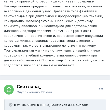
Спит хорошо, только из-за движения может засыпать
является причиной, стресс лишь усиливает проявления.
дольше, они мешают жить.
Наследственная предрасположенность возможна, учитывая
аналогичные движения у вас. Препараты типа фенибута и
Психоэмоциональная обстановка в семье хорошая. В
пантокальцина при длительном и прогрессирующем течении,
семье стресса нет. Школа тригерит конечно.
как правило, малоэффективны. Обращение к детскому
психиатру обосновано и необходимо для подтверждения
Подскажите пожалуйста, что можно еще предпринять. У
диагноза и подбора терапии; наилучший эффект дают
меня у мамы бывают тоже движения рук. Никогда ни к
поведенческая терапия тиков и, при выраженном нарушении
кому не обращалась. На долгое время это пропало.
качества жизни, специализированная медикаментозная
Потом через много лет снова появилось. Является ли
коррекция, так же есть аппаратное лечение ( к примеру
это генетическим заболеванием?
Транскраниальная магнитная стимуляция, в нашей клинике
Спасибо!
проводится лечебный комплекс аппаратного лечения при
данном заболевании ). Прогноз чаще благоприятный, у многих
подростков тики со временем ослабевают.
Светлана_
Опубликовано
22 мая
В 21.05.2026 в 13:59, Бантюков А.О. сказал: