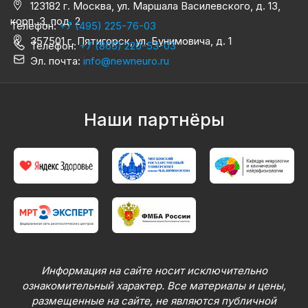
123182 г. Москва, ул. Маршала Василевского, д. 13,
корп. 3, под. 2
Телефон:
+7 (495) 225-76-03
357501 г. Пятигорск, ул. Бунимовича, д. 1
Телефон:
+7 (865) 220-53-03
Эл. почта:
info@newneuro.ru
Наши партнёры
Информация на сайте носит исключительно
ознакомительный характер. Все материалы и цены,
размещенные на сайте, не являются публичной