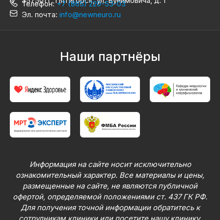
357501 г. Пятигорск, ул. Бунимовича, д. 1
Телефон:
+7 (865) 220-53-03
Эл. почта:
info@newneuro.ru
Наши партнёры
Информация на сайте носит исключительно
ознакомительный характер. Все материалы и цены,
размещенные на сайте, не являются публичной
офертой, определяемой положениями ст. 437 ГК РФ.
Для получения точной информации обратитесь к
сотрудникам клиники или посетите нашу клинику.