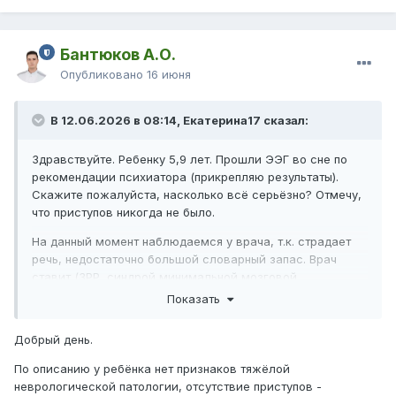
Бантюков А.О.
Опубликовано
16 июня
В 12.06.2026 в 08:14, Екатерина17 сказал:
Здравствуйте. Ребенку 5,9 лет. Прошли ЭЭГ во сне по
рекомендации психиатора (прикрепляю результаты).
Скажите пожалуйста, насколько всё серьёзно? Отмечу,
что приступов никогда не было.
На данный момент наблюдаемся у врача, т.к. страдает
речь, недостаточно большой словарный запас. Врач
ставит (ЗРР, синдрой минимальной мозговой
дисфункции.)Ребенок заговорил поздно, в 3 года. (до
Показать
этого были звукоподрожения и короткие слова)
Понимание речи было всегда. Сейчас ещё есть жалобы
Добрый день.
на поведение. Ребёнок с рождения достаточно активный,
часто непослушный. Не всегда может справиться со
По описанию у ребёнка нет признаков тяжёлой
своими эмоциями. Психует когда что-то не по её, часто
неврологической патологии, отсутствие приступов -