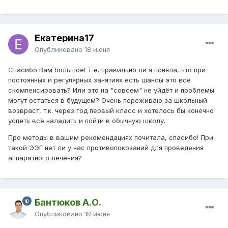
Я не знаю что делать....нужно ли это как-то личить? На
данный момент пьём глиателин. Очень беспокоит
проблема с энурезом, поведением и речью.
Екатерина17
Опубликовано
18 июня
Спасибо Вам большое! Т.е. правильно ли я поняла, что при
постоянных и регулярных занятиях есть шансы это всё
скомпенсировать? Или это на "совсем" не уйдёт и проблемы
могут остаться в будущем? Очень переживаю за школьный
возвраст, т.к. через год первый класс и хотелось бы конечно
успеть всё наладить и пойти в обычную школу.
Про методы в вашим рекомендациях почитала, спасибо! При
такой ЭЭГ нет ли у нас противопокозаний для проведения
аппаратного лечения?
Бантюков А.О.
Опубликовано
18 июня