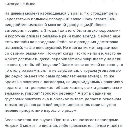
никогда не было.
На данный момент наблюдаемся у врача, т.к. страдает речь,
недостаточно большой словарный запас. Врач ставит (ЗРР,
синдрой минимальной мозговой дисфункции.)Ребенок
заговорил поздно, в 3 года. (до этого были звукоподрожения
и короткие слова) Понимание речи было всегда. Сейчас ещё
есть жалобы на поведение. Ребёнок с рождения достаточно
активный, часто непослушный. Не всегда может справиться
со своими эмоциями. Психует когда что-то не по её, часто не
может дослушать даже, перебивает или закрывает уши если
не хочет, что бы её "поучали". Заниматься со мной не хочет, то
по столу размажится, то не слушается, с трудом уговариваю
(но редко бывает что сама проявляет инициативу) В то же
время на занятиях с логопедом, на индивидуальных занятиях у
педагога, на тренировках- её все хвалят, есть и дисциплина и
внимание, говорят "золотой ребёнок". А вот в садике на
групповых занятиях она в облаках литает, делает в основном
только тогда, когда с ней рядом воспитатель сидит...нужно
именно присутствие взрослого рядом.
Беспокоит так-же энурез. При том что настигает периодами.
Недели 3 может не писатся, либо просыпается ночью и идёт в