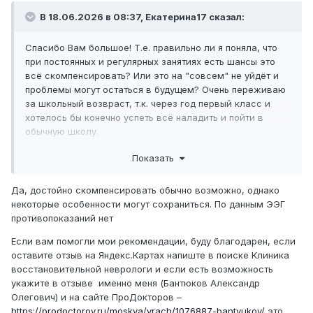
В 18.06.2026 в 08:37, Екатерина17 сказал:
Спасибо Вам большое! Т.е. правильно ли я поняла, что
при постоянных и регулярных занятиях есть шансы это
всё скомпенсировать? Или это на "совсем" не уйдёт и
проблемы могут остаться в будущем? Очень переживаю
за школьный возвраст, т.к. через год первый класс и
хотелось бы конечно успеть всё наладить и пойти в
обычную школу.
Про методы в вашим рекомендациях почитала, спасибо!
Показать
При такой ЭЭГ нет ли у нас противопокозаний для
проведения аппаратного лечения?
Да, достойно скомпенсировать обычно возможно, однако
некоторые особенности могут сохраниться. По данным ЭЭГ
противопоказаний нет
Если вам помогли мои рекомендации, буду благодарен, если
оставите отзыв на Яндекс.Картах напиште в поиске Клиника
восстановительной неврологи и если есть возможность
укажите в отзыве именно меня (Бантюков Александр
Олегович) и на сайте ПроДокторов –
https://prodoctorov.ru/moskva/vrach/1076887-bantyukov/
это