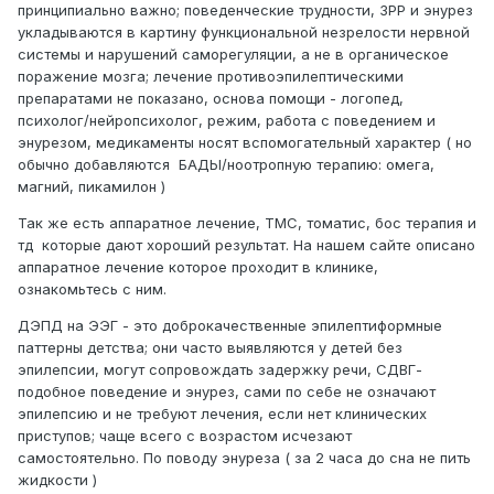
не может дослушать даже, перебивает или закрывает
принципиально важно; поведенческие трудности, ЗРР и энурез
уши если не хочет, что бы её "поучали". Заниматься со
укладываются в картину функциональной незрелости нервной
мной не хочет, то по столу размажится, то не слушается,
системы и нарушений саморегуляции, а не в органическое
с трудом уговариваю (но редко бывает что сама
поражение мозга; лечение противоэпилептическими
проявляет инициативу) В то же время на занятиях с
препаратами не показано, основа помощи - логопед,
логопедом, на индивидуальных занятиях у педагога, на
психолог/нейропсихолог, режим, работа с поведением и
тренировках- её все хвалят, есть и дисциплина и
энурезом, медикаменты носят вспомогательный характер ( но
внимание, говорят "золотой ребёнок". А вот в садике на
обычно добавляются БАДЫ/ноотропную терапию: омега,
групповых занятиях она в облаках литает, делает в
магний, пикамилон )
основном только тогда, когда с ней рядом воспитатель
Так же есть аппаратное лечение, ТМС, томатис, бос терапия и
сидит...нужно именно присутствие взрослого рядом.
тд которые дают хороший результат. На нашем сайте описано
Беспокоит так-же энурез. При том что настигает
аппаратное лечение которое проходит в клинике,
периодами. Недели 3 может не писатся, либо
ознакомьтесь с ним.
просыпается ночью и идёт в туалет. Потом опять
ДЭПД на ЭЭГ - это доброкачественные эпилептиформные
начинается период когда писается ,в течении месяца
паттерны детства; они часто выявляются у детей без
может писать в постель, либо каждый день ( не по разу),
эпилепсии, могут сопровождать задержку речи, СДВГ-
либо через день. Вообщем всегда по разному. И днём
подобное поведение и энурез, сами по себе не означают
взяла привычку терпеть, а потом не всегда успевает
эпилепсию и не требуют лечения, если нет клинических
добежать.
приступов; чаще всего с возрастом исчезают
Ходили к нейропсихологу на диагностику, она сказала
самостоятельно. По поводу энуреза ( за 2 часа до сна не пить
что всё в норме. Интеллект сохранён, ребёнок норма.
жидкости )