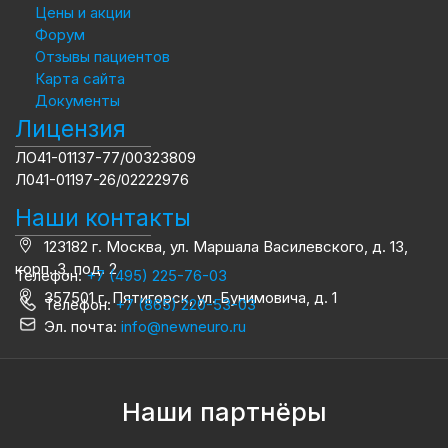
Цены и акции
Форум
Отзывы пациентов
Карта сайта
Документы
Лицензия
ЛО41-01137-77/00323809
Л041-01197-26/02222976
Наши контакты
123182 г. Москва, ул. Маршала Василевского, д. 13,
корп. 3, под. 2
Телефон:
+7 (495) 225-76-03
357501 г. Пятигорск, ул. Бунимовича, д. 1
Телефон:
+7 (865) 220-53-03
Эл. почта:
info@newneuro.ru
Наши партнёры