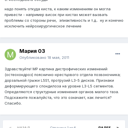
надо понять откуда киста, к каким изменениям он могла
привести - например висок при кистах может вызвать
проблемы со стороны речи, эпиактивность и т.д.. ну и конечно
исключить нейрохирургическое лечение
Мария 03
Опубликовано
18 мая, 2011
Здравствуйте! МР картина дистрофических изменений
(остеохондроз) пояснично-крестцового отдела позвоночника;
дорзальной грыжи L5S1, протрузий L3-5 дисков. Признаки
деформирующего спондилоза на уровне L3-L5 сегментов.
Определяются структурные изменения органов малого таза.
Подскажите пожалуйста, что это означает, как лечится?
Спасибо.
НАЗАД
Страница 1 из 6
ДАЛЕЕ