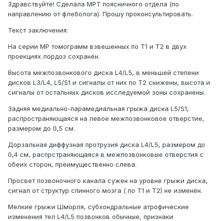
Здравствуйте! Сделала МРТ поясничного отдела (по
направлению от флеболога). Прошу проконсультировать.
Текст заключения:
На серии МР томограмм взвешенных по Т1 и Т2 в двух
проекциях лордоз сохранён.
Высота межпозвонкового диска L4/L5, в меньшей степени
дисков L3/L4, L5/S1 и сигналы от них по Т2 снижены, высота и
сигналы от остальных дисков исследуемой зоны сохранены.
Задняя медиально-парамедиальная грыжа диска L5/S1,
распространяющаяся на левое межпозвонковое отверстие,
размером до 0,5 см.
Дорзальная диффузная протрузия диска L4/L5, размером до
0,4 см, распрстраняющаяся в межпозвонковые отверстия с
обеих сторон, преимущественно слева.
Просвет позвоночного канала сужен на уровне грыжи диска,
сигнал от структур спинного мозга ( по Т1 и Т2) не изменён.
Мелкие грыжи Шморля, субхондральные атрофические
изменения тел L4/L5 позвонков обычные, признаки