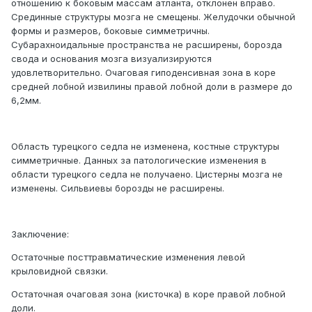
отношению к боковым массам атланта, отклонен вправо.
Срединные структуры мозга не смещены. Желудочки обычной
формы и размеров, боковые симметричны.
Субарахноидальные пространства не расширены, борозда
свода и основания мозга визуализируются
удовлетворительно. Очаговая гиподенсивная зона в коре
средней лобной извилины правой лобной доли в размере до
6,2мм.
Область турецкого седла не изменена, костные структуры
симметричные. Данных за патологические изменения в
области турецкого седла не получаено. Цистерны мозга не
изменены. Сильвиевы борозды не расширены.
Заключение:
Остаточные посттравматические изменения левой
крыловидной связки.
Остаточная очаговая зона (кисточка) в коре правой лобной
доли.