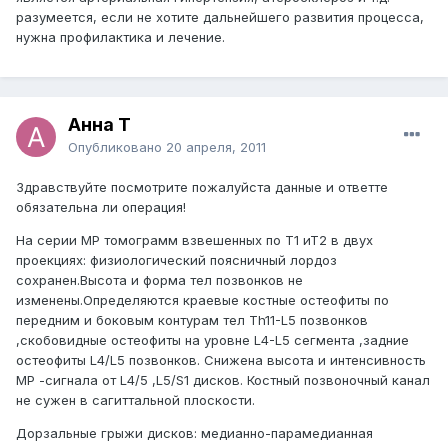
разумеется, если не хотите дальнейшего развития процесса,
нужна профилактика и лечение.
Анна Т
Опубликовано
20 апреля, 2011
Здравствуйте посмотрите пожалуйста данные и ответте
обязательна ли операция!
На серии МР томограмм взвешенных по Т1 иТ2 в двух
проекциях: физиологический поясничный лордоз
сохранен.Высота и форма тел позвонков не
изменены.Определяются краевые костные остеофиты по
передним и боковым контурам тел Th11-L5 позвонков
,скобовидные остеофиты на уровне L4-L5 сегмента ,задние
остеофиты L4/L5 позвонков. Снижена высота и интенсивность
МР -сигнала от L4/5 ,L5/S1 дисков. Костный позвоночный канал
не сужен в сагиттальной плоскости.
Дорзальные грыжи дисков: медианно-парамедианная