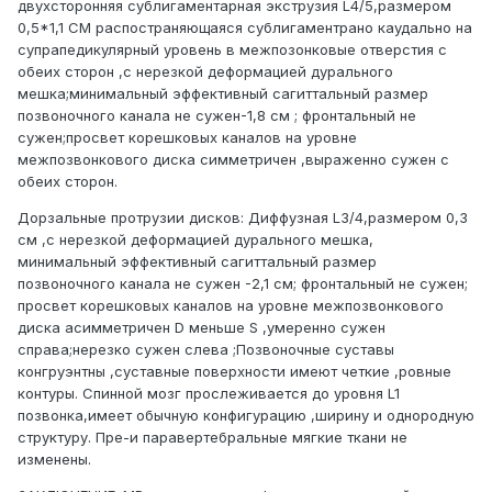
двухсторонняя сублигаментарная экструзия L4/5,размером
0,5*1,1 СМ распостраняющаяся сублигаментрано каудально на
супрапедикулярный уровень в межпозонковые отверстия с
обеих сторон ,с нерезкой деформацией дурального
мешка;минимальный эффективный сагиттальный размер
позвоночного канала не сужен-1,8 см ; фронтальный не
сужен;просвет корешковых каналов на уровне
межпозвонкового диска симметричен ,выраженно сужен с
обеих сторон.
Дорзальные протрузии дисков: Диффузная L3/4,размером 0,3
см ,с нерезкой деформацией дурального мешка,
минимальный эффективный сагиттальный размер
позвоночного канала не сужен -2,1 см; фронтальный не сужен;
просвет корешковых каналов на уровне межпозвонкового
диска асимметричен D меньше S ,умеренно сужен
справа;нерезко сужен слева ;Позвоночные суставы
конгруэнтны ,суставные поверхности имеют четкие ,ровные
контуры. Спинной мозг прослеживается до уровня L1
позвонка,имеет обычную конфигурацию ,ширину и однородную
структуру. Пре-и паравертебральные мягкие ткани не
изменены.