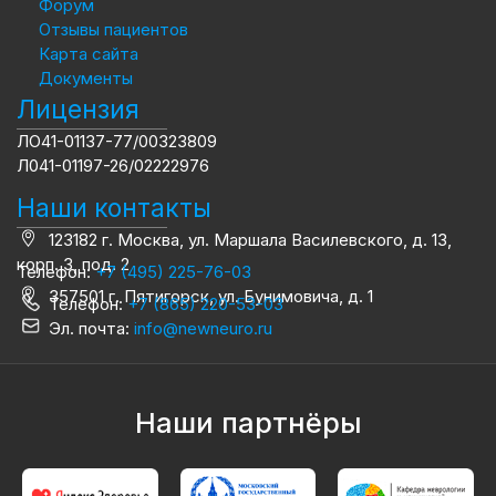
Форум
Отзывы пациентов
Карта сайта
Документы
Лицензия
ЛО41-01137-77/00323809
Л041-01197-26/02222976
Наши контакты
123182 г. Москва, ул. Маршала Василевского, д. 13,
корп. 3, под. 2
Телефон:
+7 (495) 225-76-03
357501 г. Пятигорск, ул. Бунимовича, д. 1
Телефон:
+7 (865) 220-53-03
Эл. почта:
info@newneuro.ru
Наши партнёры