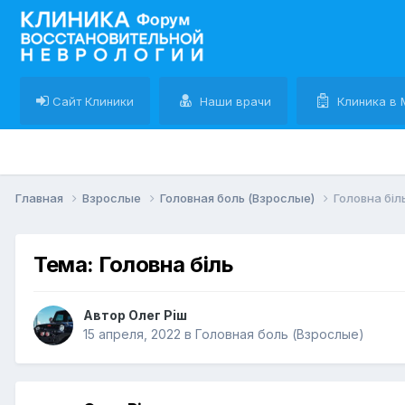
Сайт Клиники
Наши врачи
Клиника в 
Главная
Взрослые
Головная боль (Взрослые)
Головна біл
Тема: Головна біль
Автор Олег Рiш
15 апреля, 2022
в
Головная боль (Взрослые)