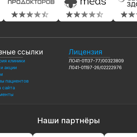
зные ссылки
Лицензия
ия клиники
ЛО41-01137-77/00323809
и акции
Л041-01197-26/02222976
м
вы пациентов
 сайта
менты
Наши партнёры