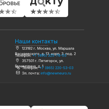
Наши контакты
123182 г. Москва, ул. Маршала
Василевского, д. 13, корп. 3, под. 2
Телефон:
+7 (495) 225-76-03
357501 г. Пятигорск, ул.
Бунимовича, д. 1
Телефон:
+7 (865) 220-53-03
Эл. почта:
info@newneuro.ru