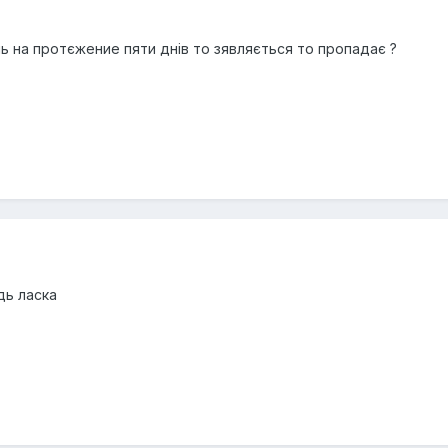
ь на протєжение пяти днів то зявляється то пропадає ?
дь ласка