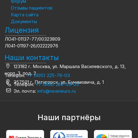
Форум
Отзывы пациентов
Карта сайта
Документы
Лицензия
ЛО41-01137-77/00323809
Л041-01197-26/02222976
Наши контакты
123182 г. Москва, ул. Маршала Василевского, д. 13,
корп. 3, под. 2
Телефон:
+7 (495) 225-76-03
357501 г. Пятигорск, ул. Бунимовича, д. 1
Телефон:
+7 (865) 220-53-03
Эл. почта:
info@newneuro.ru
Наши партнёры