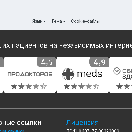
Язык
Тема
Cookie-файлы
их пациентов на независимых интерн
зные ссылки
Лицензия
ия клиники
ЛО41-01137-77/00323809