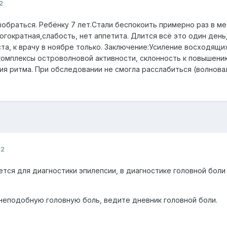
2
зобраться.
Ребёнку 7 лет.Стали беспокоить примерно раз в ме
гократная,слабость, нет аппетита. Длится всё это один день
та, к врачу в ноябре только. Заключение:Усиление восходящи
омплексы островолновой активности, склонность к повышени
ия ритма. При обследовании не смогла расслабиться (волнова
22
тся для диагностики эпилепсии, в диагностике головной боли
еподобную головную боль, ведите дневник головной боли.