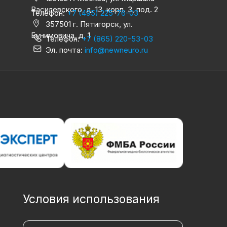
Василевского, д. 13, корп. 3, под. 2
Телефон:
+7 (495) 225-76-03
357501 г. Пятигорск, ул.
Бунимовича, д. 1
Телефон:
+7 (865) 220-53-03
Эл. почта:
info@newneuro.ru
Условия использования