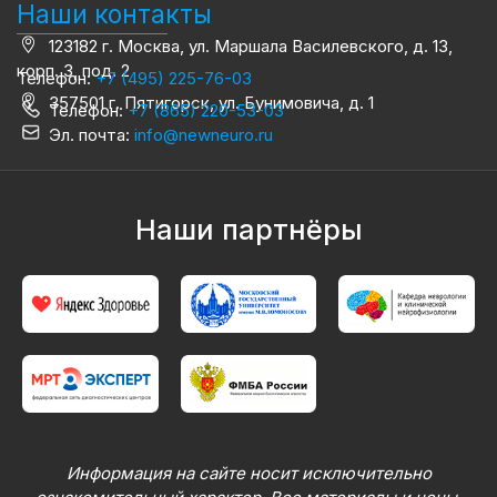
Наши контакты
123182 г. Москва, ул. Маршала Василевского, д. 13,
корп. 3, под. 2
Телефон:
+7 (495) 225-76-03
357501 г. Пятигорск, ул. Бунимовича, д. 1
Телефон:
+7 (865) 220-53-03
Эл. почта:
info@newneuro.ru
Наши партнёры
Информация на сайте носит исключительно