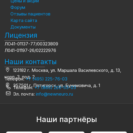
Цены и акции
Форум
Отзывы пациентов
Карта сайта
Документы
Лицензия
ЛО41-01137-77/00323809
Л041-01197-26/02222976
Наши контакты
123182 г. Москва, ул. Маршала Василевского, д. 13,
корп. 3, под. 2
Телефон:
+7 (495) 225-76-03
357501 г. Пятигорск, ул. Бунимовича, д. 1
Телефон:
+7 (865) 220-53-03
Эл. почта:
info@newneuro.ru
Наши партнёры