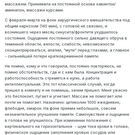
массажем. Принимала на постоянной основе кавинтон/
аминалон, массажи курсами.
С февраля-марта на фоне хирургического вмешательства под
общим наркозом (140 мин), с головой не связано, и
возникшего через месяц синусита/фронтита ухудшилось
состояние. Ощущение постоянного сильно давящего обруча в
теменной области, вялости, слабости, невозможности
сконцентрироваться, апатии, "мути" перед глазами, а главное
- сильнейшей потери кратковременной памяти.
Не помню, кому и что говорила, постоянно повторяюсь, не
помню обстоятельств, где и с кем была. Концентрация и
работоспособность стремятся к нулю, а работа
интеллектуальная. Это тот классический случай, когда
пришел в комнату и не помнишь, зачем пришел. Меня ужасно
это беспокоит, пугает и угнетает. Массаж не помогает или
почти не помогает. Назначено: цитиколин 1000 ежедневно,
флебодия, омарон. На фоне приема небольшое, совсем
незначительное улучшение памяти. Самочувствие и ощущение
в голове не улучшилось. При изменении положения с
вертикального на горизонтальное - шум тока крови в голове,
физическое ощущение заполнения кровью сосудов или