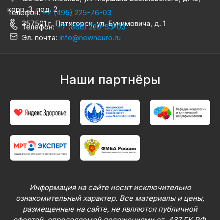
корп. 3, под. 2
Телефон:
+7 (495) 225-76-03
357501 г. Пятигорск, ул. Бунимовича, д. 1
Телефон:
+7 (865) 220-53-03
Эл. почта:
info@newneuro.ru
Наши партнёры
Информация на сайте носит исключительно
ознакомительный характер. Все материалы и цены,
размещенные на сайте, не являются публичной
офертой, определяемой положениями ст. 437 ГК РФ.