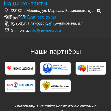
Наши контакты
123182 г. Москва, ул. Маршала Василевского, д. 13,
корп. 3, под. 2
Телефон:
+7 (495) 225-76-03
357501 г. Пятигорск, ул. Бунимовича, д. 1
Телефон:
+7 (865) 220-53-03
Эл. почта:
info@newneuro.ru
Наши партнёры
Информация на сайте носит исключительно