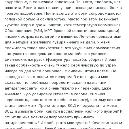
подреберье, в солнечном сплетении. Тошнота, слабость, нет
аппетита. Боли отдают в спину, при пальпации сильная боль в
правом подреберье. Почти всегда эти боли сопровождаются
головной болью и сонливостью. Часто при этом возникает
чувство жара и дрожь внутри, хотя температура нормальная.
Обследования (УЗИ, МРТ брюшной полости, анализы крови)
никаких острых патологий не выявили. Лечение препаратами
для желудка и желчного пузыря ничего не дали. У меня
сложилось такое впечатление, что ухудшения самочувствия
наступают через день-два после малейшего усиления
физических нагрузок (физкультура, ходьба, уборка). И еще
такая особенность - очень тяжело себя чувствую по утрам,
иногда по два часа собираюсь с силами, чтобы встать. Но
гораздо легче становится вечером. В итоге врачи мне
сказали, что проблема неврологическая и назначили
антидепрессанты, но я очень тяжело их переношу, даже
минимальную дозировку (тяжесть в голове, сильная
нервозность, просто места себе не нахожу), поэтому пока не
стала принимать. Прочитала про ВСД и подумала - а может
ВСД вызывать боли, как при воспалении желчного пузыря? И
стОит ли мне все-таки попробовать принимать
антидепрессанты? И вообще что мне делать? Качество жизни
уже вообще на нуле. Буду благодарна за любую помощь.