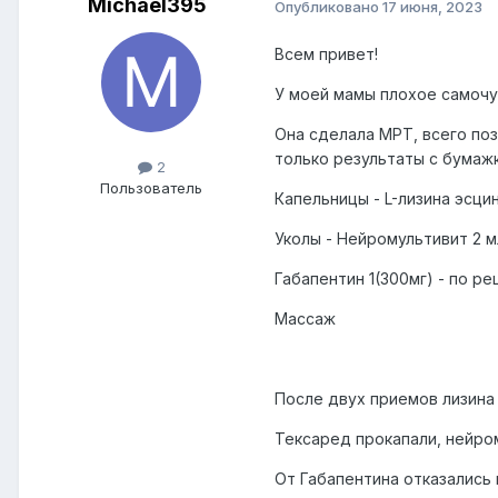
Michael395
Опубликовано
17 июня, 2023
Всем привет!
У моей мамы плохое самочув
Она сделала МРТ, всего поз
только результаты с бумажк
2
Пользователь
Капельницы - L-лизина эсцина
Уколы - Нейромультивит 2 мл
Габапентин 1(300мг) - по ре
Массаж
После двух приемов лизина 
Тексаред прокапали, нейро
От Габапентина отказались к