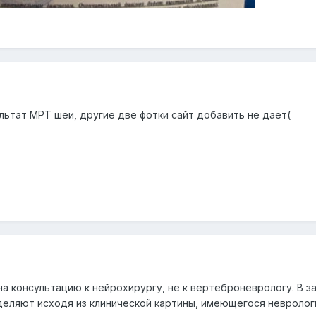
льтат МРТ шеи, другие две фотки сайт добавить не дает(
а консультацию к нейрохирургу, не к вертеброневрологу. В з
деляют исходя из клинической картины, имеющегося неврологи