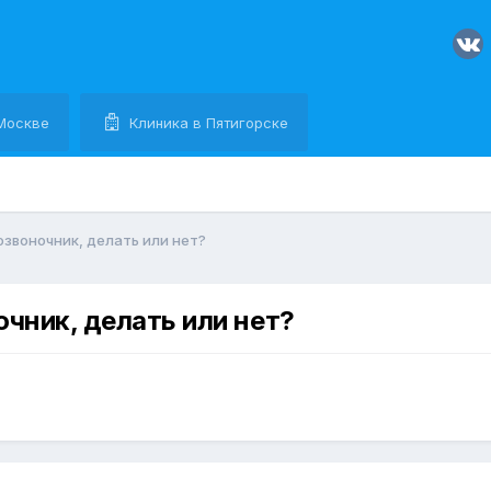
Москве
Клиника в Пятигорске
звоночник, делать или нет?
чник, делать или нет?