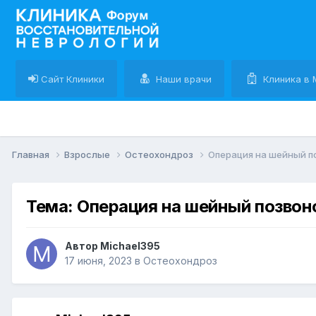
Сайт Клиники
Наши врачи
Клиника в 
Главная
Взрослые
Остеохондроз
Операция на шейный по
Тема: Операция на шейный позвоно
Автор Michael395
17 июня, 2023
в
Остеохондроз