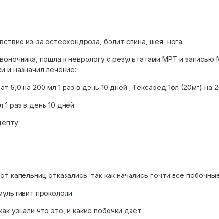
ствие из-за остеохондроза, болит спина, шея, нога.
воночника, пошла к неврологу с результатами МРТ и записью 
и и назначил лечение:
т 5,0 на 200 мл 1 раз в день 10 дней ; Тексаред 1фл (20мг) на 2
 1 раз в день 10 дней
цепту
от капельниц отказались, так как начались почти все побочны
мультивит прокололи.
ак узнали что это, и какие побочки дает.