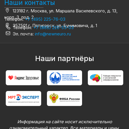
Наши контакты
123182 г. Москва, ул. Маршала Василевского, д. 13,
корп. 3, под. 2
Телефон:
+7 (495) 225-76-03
357501 г. Пятигорск, ул. Бунимовича, д. 1
Телефон:
+7 (865) 220-53-03
Эл. почта:
info@newneuro.ru
Наши партнёры
Информация на сайте носит исключительно
ознакомительный характер. Все материалы и цены,