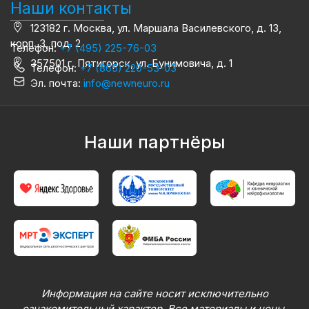
Наши контакты
123182 г. Москва, ул. Маршала Василевского, д. 13,
корп. 3, под. 2
Телефон:
+7 (495) 225-76-03
357501 г. Пятигорск, ул. Бунимовича, д. 1
Телефон:
+7 (865) 220-53-03
Эл. почта:
info@newneuro.ru
Наши партнёры
Информация на сайте носит исключительно
ознакомительный характер. Все материалы и цены,