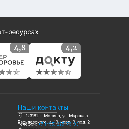
ет-ресурсах
Наши контакты
123182 г. Москва, ул. Маршала
Василевского, д. 13, корп. 3, под. 2
Телефон:
+7 (495) 225-76-03