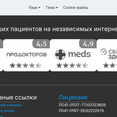
Язык
Тема
Cookie-файлы
их пациентов на независимых интерн
зные ссылки
Лицензия
ия клиники
ЛО41-01137-77/00323809
и акции
Л041-01197-26/02222976
м