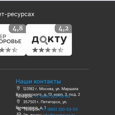
ет-ресурсах
Наши контакты
123182 г. Москва, ул. Маршала
Василевского, д. 13, корп. 3, под. 2
Телефон:
+7 (495) 225-76-03
357501 г. Пятигорск, ул.
Бунимовича, д. 1
Телефон:
+7 (865) 220-53-03
Эл. почта:
info@newneuro.ru