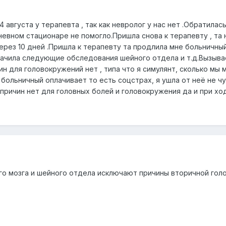
4 августа у терапевта , так как невролог у нас нет .Обратила
 дневном стационаре не помогло.Пришла снова к терапевту , та
ерез 10 дней .Пришла к терапевту та продлила мне больничный 
начила следующие обследования шейного отдела и т.д.Вызывае
чин для головокружений нет , типа что я симулянт, сколько 
больничный оплачивает то есть соцстрах, я ушла от неё не чув
о причин нет для головных болей и головокружения да и при хо
го мозга и шейного отдела исключают причины вторичной голо