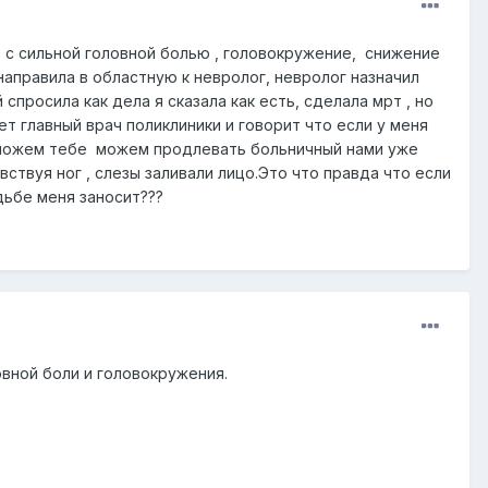
сь с сильной головной болью , головокружение, снижение
 направила в областную к невролог, невролог назначил
спросила как дела я сказала как есть, сделала мрт , но
т главный врач поликлиники и говорит что если у меня
мы можем тебе можем продлевать больничный нами уже
ствуя ног , слезы заливали лицо.Это что правда что если
дьбе меня заносит???
вной боли и головокружения.