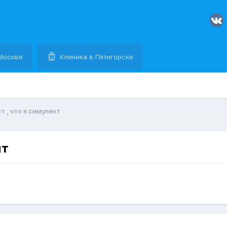
Москве
Клиника в Пятигорске
т , что я симулянт
нт