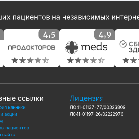
их пациентов на независимых интерн
зные ссылки
Лицензия
ия клиники
ЛО41-01137-77/00323809
и акции
Л041-01197-26/02222976
м
вы пациентов
 сайта