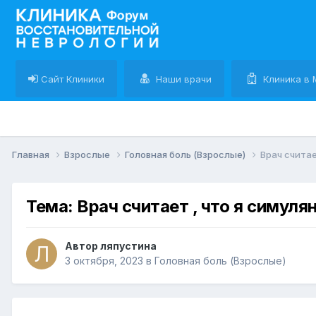
Сайт Клиники
Наши врачи
Клиника в 
Главная
Взрослые
Головная боль (Взрослые)
Врач считае
Тема: Врач считает , что я симуля
Автор ляпустина
3 октября, 2023
в
Головная боль (Взрослые)