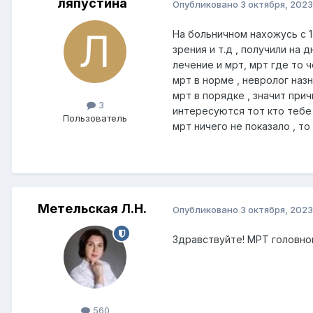
ляпустина
Опубликовано
3 октября, 2023
На больничном нахожусь с 1
зрения и т.д , получили на
лечение и мрт, мрт где то ч
мрт в норме , невролог наз
мрт в порядке , значит при
3
интересуются тот кто тебе 
Пользователь
мрт ничего не показало , т
Метельская Л.Н.
Опубликовано
3 октября, 2023
Здравствуйте! МРТ головно
560