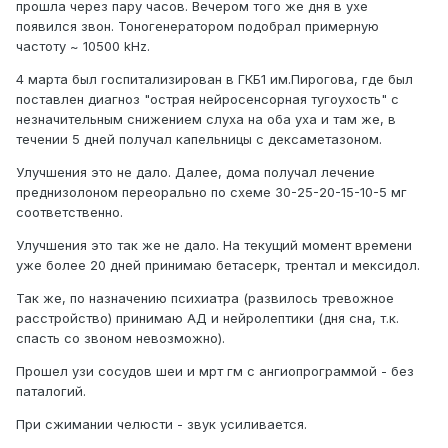
прошла через пару часов. Вечером того же дня в ухе
появился звон. Тоногенератором подобрал примерную
частоту ~ 10500 kHz.
4 марта был госпитализирован в ГКБ1 им.Пирогова, где был
поставлен диагноз "острая нейросенсорная тугоухость" с
незначительным снижением слуха на оба уха и там же, в
течении 5 дней получал капельницы с дексаметазоном.
Улучшения это не дало. Далее, дома получал лечение
преднизолоном переорально по схеме 30-25-20-15-10-5 мг
соответственно.
Улучшения это так же не дало. На текущий момент времени
уже более 20 дней принимаю бетасерк, трентал и мексидол.
Так же, по назначению психиатра (развилось тревожное
расстройство) принимаю АД и нейролептики (дня сна, т.к.
спасть со звоном невозможно).
Прошел узи сосудов шеи и мрт гм с ангиопрограммой - без
паталогий.
При сжимании челюсти - звук усиливается.