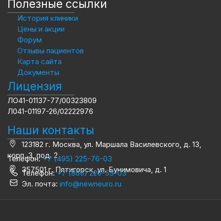
Полезные ссылки
История клиники
Цены и акции
Форум
Отзывы пациентов
Карта сайта
Документы
Лицензия
ЛО41-01137-77/00323809
Л041-01197-26/02222976
Наши контакты
123182 г. Москва, ул. Маршала Василевского, д. 13,
корп. 3, под. 2
Телефон:
+7 (495) 225-76-03
357501 г. Пятигорск, ул. Бунимовича, д. 1
Телефон:
+7 (865) 220-53-03
Эл. почта:
info@newneuro.ru