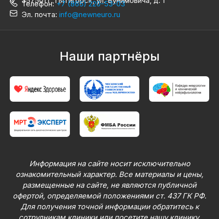
357501 г. Пятигорск, ул. Бунимовича, д. 1
Телефон:
+7 (865) 220-53-03
Эл. почта:
info@newneuro.ru
Наши партнёры
Информация на сайте носит исключительно
ознакомительный характер. Все материалы и цены,
размещенные на сайте, не являются публичной
офертой, определяемой положениями ст. 437 ГК РФ.
Для получения точной информации обратитесь к
сотрудникам клиники или посетите нашу клинику.