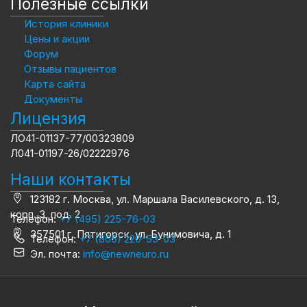
Полезные ссылки
История клиники
Цены и акции
Форум
Отзывы пациентов
Карта сайта
Документы
Лицензия
ЛО41-01137-77/00323809
Л041-01197-26/02222976
Наши контакты
123182 г. Москва, ул. Маршала Василевского, д. 13,
корп. 3, под. 2
Телефон:
+7 (495) 225-76-03
357501 г. Пятигорск, ул. Бунимовича, д. 1
Телефон:
+7 (865) 220-53-03
Эл. почта:
info@newneuro.ru