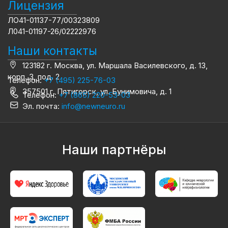
Лицензия
ЛО41-01137-77/00323809
Л041-01197-26/02222976
Наши контакты
123182 г. Москва, ул. Маршала Василевского, д. 13,
корп. 3, под. 2
Телефон:
+7 (495) 225-76-03
357501 г. Пятигорск, ул. Бунимовича, д. 1
Телефон:
+7 (865) 220-53-03
Эл. почта:
info@newneuro.ru
Наши партнёры