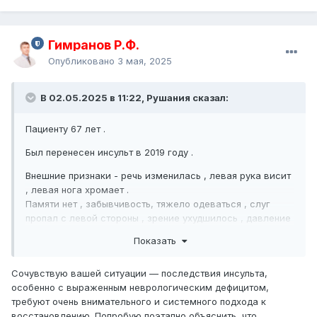
Гимранов Р.Ф.
Опубликовано
3 мая, 2025
В 02.05.2025 в 11:22, Рушания сказал:
Пациенту 67 лет .
Был перенесен инсульт в 2019 году .
Внешние признаки - речь изменилась , левая рука висит
, левая нога хромает .
Памяти нет , забывчивость, тяжело одеваться , слуг
пропал с левой стороны , зрение ухудшилось , давление
скачет .
Показать
Сочувствую вашей ситуации — последствия инсульта,
УЗДГ сосудов головы и шеи прошли .
особенно с выраженным неврологическим дефицитом,
требуют очень внимательного и системного подхода к
восстановлению. Попробую поэтапно объяснить, что