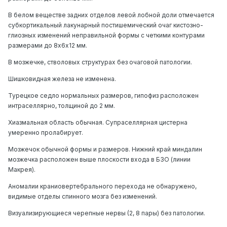
В белом веществе задних отделов левой лобной доли отмечается
субкортикальный лакунарный постишемический очаг кистозно-
глиозных изменений неправильной формы с четкими контурами
размерами до 8х6х12 мм.
В мозжечке, стволовых структурах без очаговой патологии.
Шишковидная железа не изменена.
Турецкое седло нормальных размеров, гипофиз расположен
интраселлярно, толщиной до 2 мм.
Хиазмальная область обычная. Супраселлярная цистерна
умеренно пролабирует.
Мозжечок обычной формы и размеров. Нижний край миндалин
мозжечка расположен выше плоскости входа в БЗО (линии
Макрея).
Аномалии краниовертебрального перехода не обнаружено,
видимые отделы спинного мозга без изменений.
Визуализирующиеся черепные нервы (2, 8 пары) без патологии.