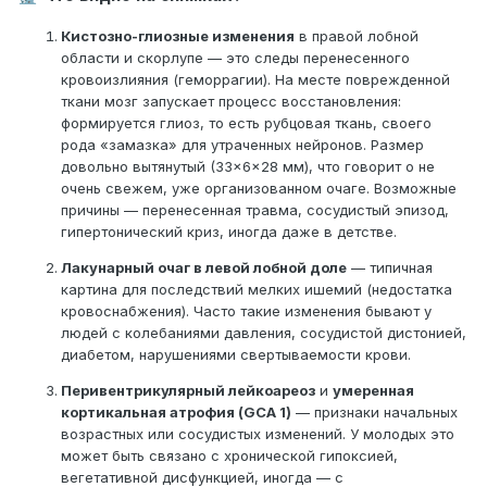
расширены.
Кистозно-глиозные изменения
в правой лобной
Периваскулярные пространства Вирхова-Робина 1 типа
области и скорлупе — это следы перенесенного
незначительно расширены.
кровоизлияния (геморрагии). На месте поврежденной
ткани мозг запускает процесс восстановления:
В правой лобной области в белом веществе и в области
формируется глиоз, то есть рубцовая ткань, своего
скорлупы отмечается субкортикальная зон кистозно-глиозных
рода «замазка» для утраченных нейронов. Размер
изменений с отложениями гемосидерина, вытянутой формы
довольно вытянутый (33×6×28 мм), что говорит о не
примерными размерами до 33х6х28 мм.
очень свежем, уже организованном очаге. Возможные
В белом веществе задних отделов левой лобной доли
причины — перенесенная травма, сосудистый эпизод,
отмечается субкортикальный лакунарный постишемический
гипертонический криз, иногда даже в детстве.
очаг кистозно-глиозных изменений неправильной формы с
Лакунарный очаг в левой лобной доле
— типичная
четкими контурами размерами до 8х6х12 мм.
картина для последствий мелких ишемий (недостатка
В мозжечке, стволовых структурах без очаговой патологии.
кровоснабжения). Часто такие изменения бывают у
людей с колебаниями давления, сосудистой дистонией,
Шишковидная железа не изменена.
диабетом, нарушениями свертываемости крови.
Турецкое седло нормальных размеров, гипофиз расположен
Перивентрикулярный лейкоареоз
и
умеренная
интраселлярно, толщиной до 2 мм.
кортикальная атрофия (GCA 1)
— признаки начальных
возрастных или сосудистых изменений. У молодых это
Хиазмальная область обычная. Супраселлярная цистерна
может быть связано с хронической гипоксией,
умеренно пролабирует.
вегетативной дисфункцией, иногда — с