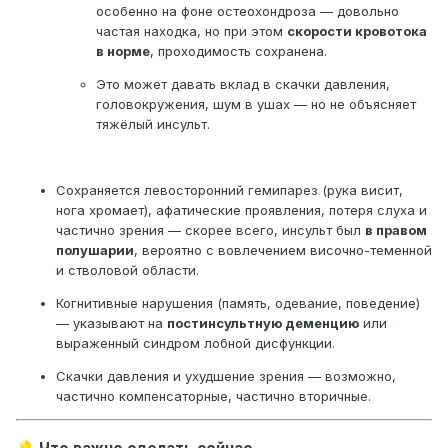
ЛСК (см/сек)
особенно на фоне остеохондроза — довольно
48 см/сек
45 см/сек
Индексы
частая находка, но при этом
норма
скорости кровотока
норма
переф.
в норме
, проходимость сохранена.
сопротивлен
Это может давать вклад в скачки давления,
ия
головокружения, шум в ушах — но не объясняет
Непрямолин
искривлен
искривлен
тяжёлый инсульт.
ейность хода
АС-бляшки
не выявлены
не выявлены
Исследованы дистальный отдел плечеголовного ствола,
Сохраняется левосторонний гемипарез (рука висит,
проксимальные отделы подключичных, общие,
нога хромает), афатические проявления, потеря слуха и
экстракраниальные отделы внутренних и наружные сонные
частично зрения — скорее всего, инсульт был
в правом
артерии, позвоночные артерии в сегментах V1 и V2 (включая
полушарии
, вероятно с вовлечением височно-теменной
устья с обеих сторон).
и стволовой области.
Отмечается диффузное равномерное повышение толщины
Когнитивные нарушения (память, одевание, поведение)
комплекса интима-медиа общих сонных артерий до 0,12 см с
— указывают на
постинсультную деменцию
или
двух сторон.
выраженный синдром лобной дисфункции.
Ход позвоночных артерий в канале поперечных отростков
Скачки давления и ухудшение зрения — возможно,
шейных позвонков искривлён, вероятно, за счет
частично компенсаторные, частично вторичные.
остеохондроза шейного отдела позвоночника.
S - образная извитость обеих ПА без перепадов ЛСК.