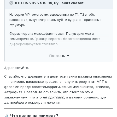
В 01.05.2025 в 19:39, Рушания сказал:
На серии МР томограмм, взвешенных по Т1, Т2 в трёх
плоскостях, визуализированы суб- и супратенториальные
структуры.
Форма черепа мезоцефалическая. Полушария мозга
симметричные. Граница серого и белого вещества мозга
дифференцируется отчетливо.
Срединные структуры не смещены, признаков дислокации
Показать
мозга нет.
Участков патологического ограничения диффузии на DWI/ADC
Здравствуйте.
не отмечается.
Спасибо, что доверяете и делитесь таким важным описанием
Боковые желудочки симметричны, обычной формы, не
— понимаю, насколько тревожно получить результат МРТ с
расширены (индекс Эванса - 0,25), не смещены, без
фразами вроде «постгеморрагические изменения», «глиоз»,
признаков деформации, с легким перивентрикулярным
«атрофия». Позвольте объяснить, что стоит за этим
лейкоареозом. III желудочек до 5 мм. IV желудочек не
заключением, что это
не приговор
, а важный ориентир для
изменен.
дальнейшего осмотра и лечения.
Конвекситальное субарахноидальное пространство
умеренно расширено, цистерны головного мозг не
Что видно на снимках?
🔬