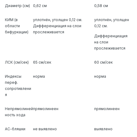
нарушениями свертываемости крови.
Диаметр (см)
0,62 см
0,58 см
Перивентрикулярный лейкоареоз
и
умеренная
кортикальная атрофия (GCA 1)
— признаки
КИМ (в
уплотнён, утолщен 0,12 см.
уплотнён, утолщен
начальных возрастных или сосудистых изменений.
области
Дифференциация на слои
0,12 см.
У молодых это может быть связано с хронической
бифуркации)
прослеживается
гипоксией, вегетативной дисфункцией, иногда — с
Дифференциация
неврологическими заболеваниями.
на слои
прослеживается
Что важно понимать
❗
ЛСК (см/сек)
65 см/сек
60 см/сек
Все эти изменения
не обязательно дают
выраженные симптомы прямо сейчас
, но они
Индексы
норма
норма
могут быть связаны с:
переф.
нарушениями памяти, внимания, настроения;
сопротивлени
головными болями, утомляемостью;
я
вегетативными сбоями (давление,
обмороки, тревожность);
Непрямолиней
прямолинеен
прямолинеен
эпизодами тревоги, паники, нарушениями
ность хода
сна;
перенесёнными приступами (в том числе
АС-бляшки
не выявлено
выявлено
судорожными).