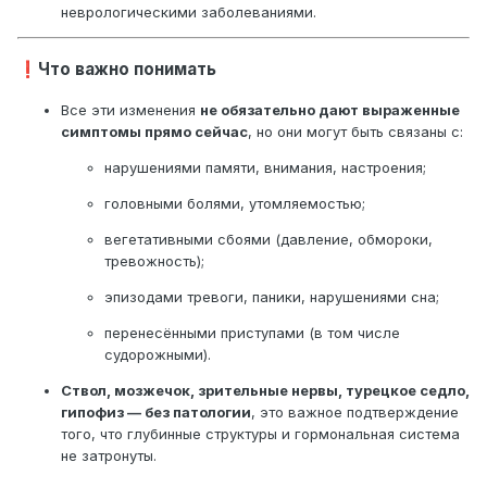
Мозжечок обычной формы и размеров. Нижний край
неврологическими заболеваниями.
миндалин мозжечка расположен выше плоскости входа в БЗО
(линии Макрея).
Что важно понимать
❗
Аномалии краниовертебрального перехода не обнаружено,
Все эти изменения
не обязательно дают выраженные
видимые отделы спинного мозга без изменений.
симптомы прямо сейчас
, но они могут быть связаны с:
Визуализирующиеся черепные нервы (2, 8 пары) без
нарушениями памяти, внимания, настроения;
патологии.
головными болями, утомляемостью;
Придаточные пазухи носа, ячейки сосцевидных отростков
воздушны, без признаков экксудации.
вегетативными сбоями (давление, обмороки,
тревожность);
Обзорное сканирование.
эпизодами тревоги, паники, нарушениями сна;
Заключение: МР-признаки зоны кистозно-глиозных изменений
постгеморрагического характера в правой лобной области в
перенесёнными приступами (в том числе
белом веществе и в области скорлупы, лакунарного
судорожными).
постишемического очага кистозно-глиозных изменений в
белом веществе задних отделов левой лобной доли,
Ствол, мозжечок, зрительные нервы, турецкое седло,
умеренного расширения конвекситальных пространств на
гипофиз — без патологии
, это важное подтверждение
фоне кортикальной атрофии (GCA 1).
того, что глубинные структуры и гормональная система
не затронуты.