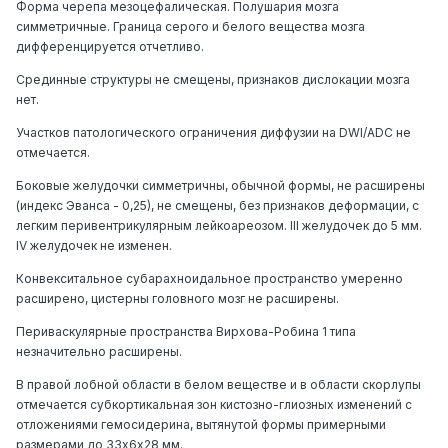
Форма черепа мезоцефалическая. Полушария мозга
симметричные. Граница серого и белого вещества мозга
дифференцируется отчетливо.
Срединные структуры не смещены, признаков дислокации мозга
нет.
Участков патологического ограничения диффузии на DWI/ADC не
отмечается.
Боковые желудочки симметричны, обычной формы, не расширены
(индекс Эванса - 0,25), не смещены, без признаков деформации, с
легким перивентрикулярным лейкоареозом. III желудочек до 5 мм.
IV желудочек не изменен.
Конвекситальное субарахноидальное пространство умеренно
расширено, цистерны головного мозг не расширены.
Периваскулярные пространства Вирхова-Робина 1 типа
незначительно расширены.
В правой лобной области в белом веществе и в области скорлупы
отмечается субкортикальная зон кистозно-глиозных изменений с
отложениями гемосидерина, вытянутой формы примерными
размерами до 33х6х28 мм.