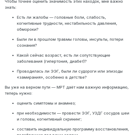
Чтобы точнее оценить значимость этих находок, мне важно
знать:
помоги пожалуйста что делать ?
Есть ли жалобы — головные боли, слабость,
когнитивные трудности, нестабильность давления,
обмороки?
Были ли в прошлом травмы головы, инсульты, потери
сознания?
Какой сейчас возраст, есть ли сопутствующие
заболевания (гипертония, диабет)?
Проводилась ли ЭЭГ, были ли судороги или эпизоды
«замирания», особенно в детстве?
Вы уже на верном пути — МРТ даёт нам важную информацию,
теперь нужно:
оценить симптомы и анамнез;
при необходимости — провести ЭЭГ, УЗДГ сосудов шеи
и головы, когнитивный скрининг;
составить индивидуальную программу восстановления,
подобранную под ваши задачи.