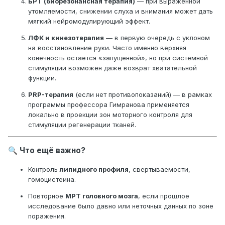
БРТ (биорезонансная терапия)
— при выраженной
утомляемости, снижении слуха и внимания может дать
мягкий нейромодулирующий эффект.
ЛФК и кинезотерапия
— в первую очередь с уклоном
на восстановление руки. Часто именно верхняя
конечность остаётся «запущенной», но при системной
стимуляции возможен даже возврат хватательной
функции.
PRP-терапия
(если нет противопоказаний) — в рамках
программы профессора Гимранова применяется
локально в проекции зон моторного контроля для
стимуляции регенерации тканей.
Что ещё важно?
🔍
Контроль
липидного профиля
, свертываемости,
гомоцистеина.
Повторное
МРТ головного мозга
, если прошлое
исследование было давно или неточных данных по зоне
поражения.