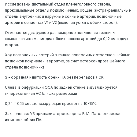
составить индивидуальную программу
Исследованы дистальный отдел плечеголовного ствола,
восстановления, подобранную под ваши задачи.
проксимальные отделы подключичных, общие, экстракраниальные
отделы внутренних и наружные сонные артерии, позвоночные
Если удобно — напишите подробнее о текущих жалобах,
артерии в сегментах V1 и V2 (включая устья с обеих сторон).
чтобы я мог более точно порекомендовать дальнейшие
Отмечается диффузное равномерное повышение толщины
комплекса интима-медиа общих сонных артерий до 0,12 см с двух
сторон.
Ход позвоночных артерий в канале поперечных отростков шейных
позвонков искривлён, вероятно, за счет остеохондроза шейного
отдела позвоночника.
S - образная извитость обеих ПА без перепадов ЛСК.
Слева: в бифуркации ОСА по задней стенке визуализируется
гиперэхогенная АС бляшка размерами
0,24 x 0,15 см, стенозирующая просвет на 10-15%.
Заключение: УЗ признаки атеросклероза БЦА. Патологическая
извитость обеих ПА.