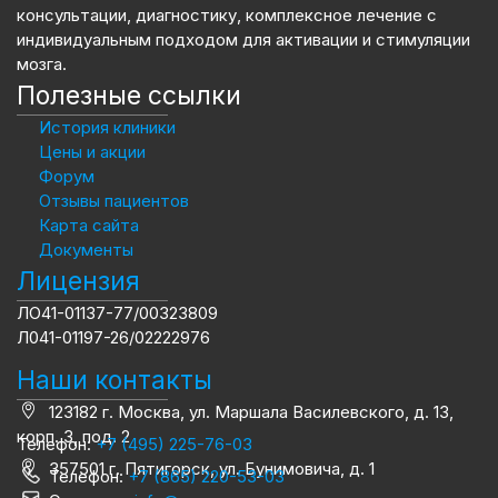
консультации, диагностику, комплексное лечение с
индивидуальным подходом для активации и стимуляции
мозга.
Полезные ссылки
История клиники
Цены и акции
Форум
Отзывы пациентов
Карта сайта
Документы
Лицензия
ЛО41-01137-77/00323809
Л041-01197-26/02222976
Наши контакты
123182 г. Москва, ул. Маршала Василевского, д. 13,
корп. 3, под. 2
Телефон:
+7 (495) 225-76-03
357501 г. Пятигорск, ул. Бунимовича, д. 1
Телефон:
+7 (865) 220-53-03