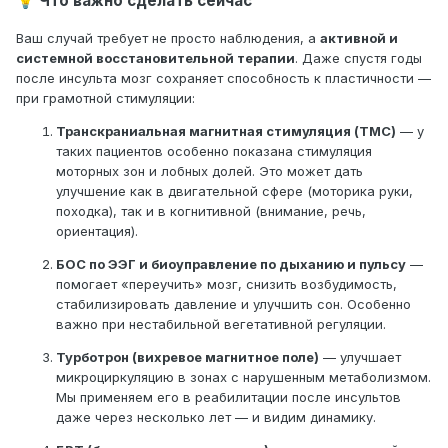
Что важно сделать сейчас
💡
Слева: в бифуркации ОСА по задней стенке визуализируется
Ваш случай требует не просто наблюдения, а
активной и
гиперэхогенная АС бляшка размерами
системной восстановительной терапии
. Даже спустя годы
после инсульта мозг сохраняет способность к пластичности —
0,24 x 0,15 см, стенозирующая просвет на 10-15%.
при грамотной стимуляции:
Заключение: УЗ признаки атеросклероза БЦА.
Транскраниальная магнитная стимуляция (ТМС)
— у
Патологическая извитость обеих ПА.
таких пациентов особенно показана стимуляция
моторных зон и лобных долей. Это может дать
улучшение как в двигательной сфере (моторика руки,
походка), так и в когнитивной (внимание, речь,
ориентация).
БОС по ЭЭГ и биоуправление по дыханию и пульсу
—
помогает «переучить» мозг, снизить возбудимость,
стабилизировать давление и улучшить сон. Особенно
важно при нестабильной вегетативной регуляции.
Турботрон (вихревое магнитное поле)
— улучшает
микроциркуляцию в зонах с нарушенным метаболизмом.
Мы применяем его в реабилитации после инсультов
даже через несколько лет — и видим динамику.