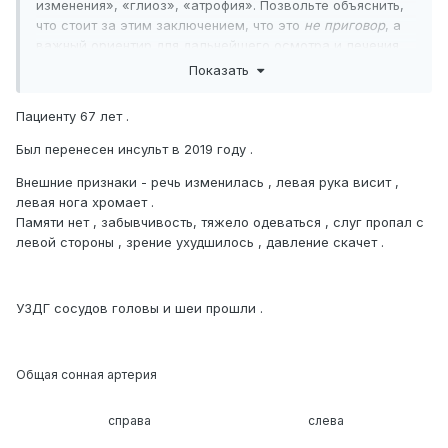
изменения», «глиоз», «атрофия». Позвольте объяснить,
что стоит за этим заключением, что это
не приговор
, а
важный ориентир для дальнейшего осмотра и лечения.
Показать
Что видно на снимках?
🔬
Пациенту 67 лет .
Кистозно-глиозные изменения
в правой лобной
Был перенесен инсульт в 2019 году .
области и скорлупе — это следы перенесенного
кровоизлияния (геморрагии). На месте
Внешние признаки - речь изменилась , левая рука висит ,
поврежденной ткани мозг запускает процесс
левая нога хромает .
восстановления: формируется глиоз, то есть
Памяти нет , забывчивость, тяжело одеваться , слуг пропал с
рубцовая ткань, своего рода «замазка» для
левой стороны , зрение ухудшилось , давление скачет .
утраченных нейронов. Размер довольно вытянутый
(33×6×28 мм), что говорит о не очень свежем, уже
организованном очаге. Возможные причины —
УЗДГ сосудов головы и шеи прошли .
перенесенная травма, сосудистый эпизод,
гипертонический криз, иногда даже в детстве.
Лакунарный очаг в левой лобной доле
—
типичная картина для последствий мелких ишемий
Общая сонная артерия
(недостатка кровоснабжения). Часто такие
изменения бывают у людей с колебаниями
справа
слева
давления, сосудистой дистонией, диабетом,