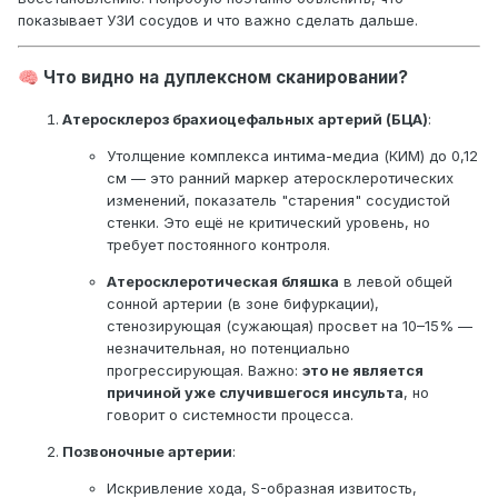
Общая сонная артерия
показывает УЗИ сосудов и что важно сделать дальше.
справа
слева
Диаметр (см)
0,62 см
0,58 см
Что видно на дуплексном сканировании?
🧠
КИМ (в
уплотнён, утолщен 0,12 см.
уплотнён,
области
Дифференциация на слои
утолщен 0,12 см.
Атеросклероз брахиоцефальных артерий (БЦА)
:
бифуркации)
прослеживается
Дифференциация
Утолщение комплекса интима-медиа (КИМ) до 0,12
на слои
см — это ранний маркер атеросклеротических
прослеживается
изменений, показатель "старения" сосудистой
ЛСК (см/сек)
65 см/сек
60 см/сек
стенки. Это ещё не критический уровень, но
Индексы
норма
норма
требует постоянного контроля.
переф.
Атеросклеротическая бляшка
в левой общей
сопротивлен
сонной артерии (в зоне бифуркации),
ия
стенозирующая (сужающая) просвет на 10–15% —
Непрямолин
прямолинеен
прямолинеен
незначительная, но потенциально
ейность хода
прогрессирующая. Важно:
это не является
АС-бляшки
не выявлено
выявлено
причиной уже случившегося инсульта
, но
Позвоночная
справа
слева
говорит о системности процесса.
артерия
Устья
проходимы
проходимы
Позвоночные артерии
:
Диаметр (см)
0,35 см
0,32 см
-I| сегментах
Искривление хода, S-образная извитость,