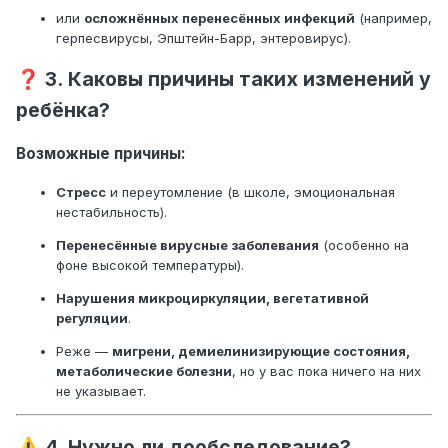
или
осложнённых перенесённых инфекций
(например,
герпесвирусы, Эпштейн-Барр, энтеровирус).
3. Каковы причины таких изменений у
❓
ребёнка?
Возможные причины:
Стресс
и переутомление (в школе, эмоциональная
нестабильность).
Перенесённые вирусные заболевания
(особенно на
фоне высокой температуры).
Нарушения микроциркуляции, вегетативной
регуляции
.
Реже —
мигрени, демиелинизирующие состояния,
метаболические болезни
, но у вас пока ничего на них
не указывает.
4. Нужно ли дообследование?
⚠️