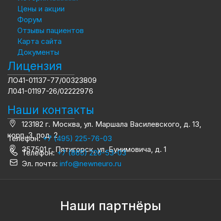
Цены и акции
Форум
Отзывы пациентов
Карта сайта
Документы
Лицензия
ЛО41-01137-77/00323809
Л041-01197-26/02222976
Наши контакты
123182 г. Москва, ул. Маршала Василевского, д. 13,
корп. 3, под. 2
Телефон:
+7 (495) 225-76-03
357501 г. Пятигорск, ул. Бунимовича, д. 1
Телефон:
+7 (865) 220-53-03
Эл. почта:
info@newneuro.ru
Наши партнёры