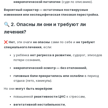
неврологической патологии
(судя по описанию).
переоценку
Вероятный характер — остаточные поствирусные
изменения или неспецифическая глиозная перестройка.
2. Опасны ли они и требуют ли
🔍
лечения?
Нет
, эти очаги
не опасны
сами по себе и
не требуют
❌
специального лечения
, если:
у ребёнка
нет регресса в развитии
, судорог, эпизодов
потери сознания,
неврологический осмотр — без отклонений
,
головные боли прекратились или ослабли
в период
отдыха (лето, каникулы).
Но они
могут быть маркёром
:
повышенной
реактивности ЦНС
к стрессам,
вегетативной нестабильности
,