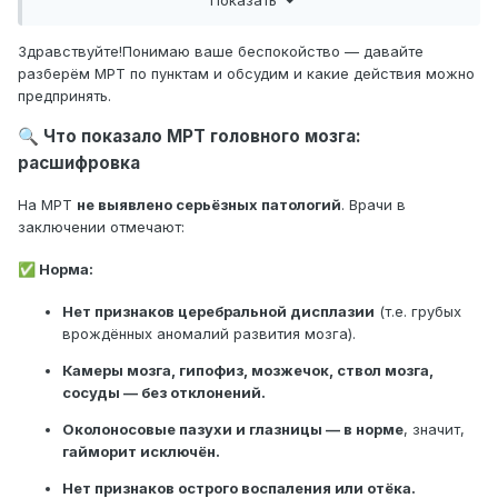
Вчера на почту прислали заключение МРТ, к неврологу
пойдем во вторник. Я немножко нервничаю, до вторника
Здравствуйте!Понимаю ваше беспокойство — давайте
хочется расшифровать анализ.Если поможете,буду вам
разберём МРТ по пунктам и обсудим и какие действия можно
благодарна!
предпринять.
Страна - Греция.Переводила с греческого на русский.
Что показало МРТ головного мозга:
🔍
расшифровка
На МРТ
не выявлено серьёзных патологий
. Врачи в
(Без темы)
заключении отмечают:
M
Норма:
✅
Нет признаков церебральной дисплазии
(т.е. грубых
врождённых аномалий развития мозга).
26 июня в 23:37
Камеры мозга, гипофиз, мозжечок, ствол мозга,
сосуды — без отклонений.
Авто
Русский
Околоносовые пазухи и глазницы — в норме
, значит,
гайморит исключён.
Вернуть
Нет признаков острого воспаления или отёка.