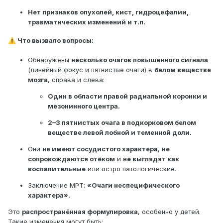
Нет признаков опухолей, кист, гидроцефалии,
Тестирование проводилось с
травматических изменений и т.п.
использованием методов SE, FSE, DWI,
Что вызвало вопросы:
⚠️
SWAN, CUBE FLAIR и 3D-
браво.
Обнаружены
несколько очагов повышенного сигнала
полученные данные
(линейный фокус и пятнистые очаги) в
белом веществе
Никаких признаков церебральной
мозга
, справа и слева:
диспластической аномалии не наблюдается.
Один в области правой радиальной коронки и
Правая радиальная коронка и центр
мезонинного центра.
мезонина
2–3 пятнистых очага в подкорковом белом
линейный фокус повышенного
веществе левой лобной и теменной доли.
сигнал на изображениях T2o и FLAIR длиной
Они
не имеют сосудистого характера
,
не
около 1 см, не
сопровождаются отёком
и
не выглядят как
это показывает сосудистые признаки в
воспалительные
или остро патологические.
изображения магнитной восприимчивости.
Заключение МРТ:
«Очаги неспецифического
Также распознаются еще 2-3
характера».
пятнистые очаги в подкорковых белках
Это
распространённая формулировка
, особенно у детей.
вещество левой лобной доли и между левой
Такие изменения могут быть: