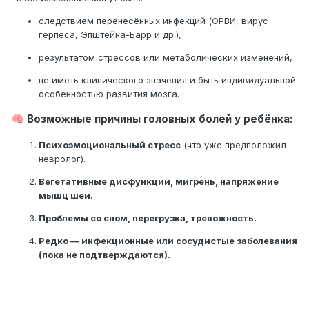
подкорковые, теменные и задние
следствием перенесённых инфекций (ОРВИ, вирус
перивентрикулярное белое вещество.
герпеса, Эпштейна-Барр и др.),
Изображения молекулярной диффузии не
результатом стрессов или метаболических изменений,
выделяют области с патологическими
изменениями.
не иметь клинического значения и быть индивидуальной
сигнал для адвоката
особенностью развития мозга.
его ограничение.
Возможные причины головных болей у ребёнка:
🧠
Обычно изображаются камеры и базальные
Психоэмоциональный стресс
(что уже предположил
ганглии, а также
невролог).
связки полушарий, гипофиз и
гиперэфиппиальное пространство, стволовые
Вегетативные дисфункции, мигрень, напряжение
мышц шеи.
структуры и мозжечок
полушария.
Проблемы со сном, перегрузка, тревожность.
Брюшная система расположена на своей оси
Редко — инфекционные или сосудистые заболевания
и имеет нормальную
(пока не подтверждаются).
размеры и морфология. Нормальным является
диапазон базальных резервуаров и
периферических субарахноидальных