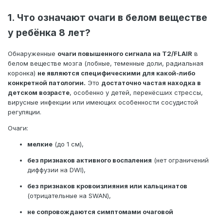
пространств.
1. Что означают очаги в белом веществе
Фри контролировал углы захвата плацдарма.
Нормальный кровоток происходит в средних
у ребёнка 8 лет?
сонных артериях и базальной артерии.
Обнаруженные
очаги повышенного сигнала на T2/FLAIR
в
При осмотре глазниц не было обнаружено
белом веществе мозга (лобные, теменные доли, радиальная
никаких патологических изменений.
коронка)
не являются специфическими для какой-либо
Нормальная морфология и вентиляция
конкретной патологии.
Это
достаточно частая находка в
околоносовых пазух
детском возрасте
, особенно у детей, перенёсших стрессы,
вирусные инфекции или имеющих особенности сосудистой
полости и сосцевидные пузыри.
регуляции.
ВЫВОД
Линейное нарушение сигнала в плоскости
Очаги:
правой реснички
мелкие
(до 1 см),
Стивен и мезонинный центр
без признаков активного воспаления
(нет ограничений
и еще 2-3 пятнистых очага на белом веществе
диффузии на DWI),
левого полушария,
без признаков кровоизлияния или кальцинатов
неспецифический характер. Соответственно,
(отрицательные на SWAN),
и
не сопровождаются симптомами очаговой
клиническое течение предполагает