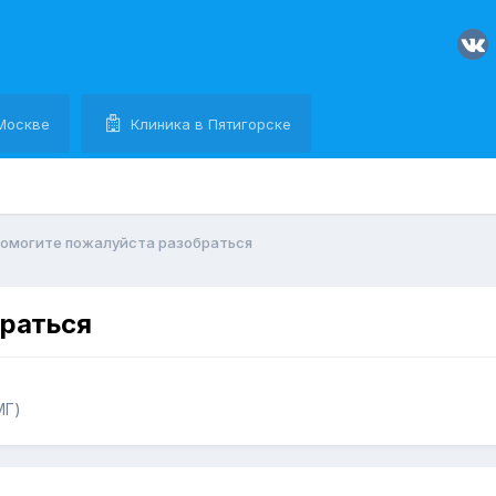
Москве
Клиника в Пятигорске
омогите пожалуйста разобраться
браться
МГ)