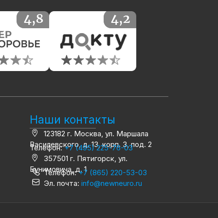
Наши контакты
123182 г. Москва, ул. Маршала
Василевского, д. 13, корп. 3, под. 2
Телефон:
+7 (495) 225-76-03
357501 г. Пятигорск, ул.
Бунимовича, д. 1
Телефон:
+7 (865) 220-53-03
Эл. почта:
info@newneuro.ru