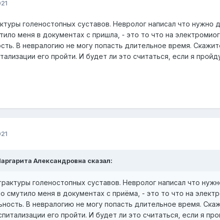
021
ктуры голеностопных суставов. Невролог написал что нужно д
тило меня в документах с пришла, - это то что на электромио
сть. В невралогию не могу попасть длительное время. Скажит
тализации его пройти. И будет ли это считаться, если я пройд
021
Маргарита Александровна сказал:
рактуры голеностопных суставов. Невролог написал что нужн
то смутило меня в документах с приëма, - это то что на элект
ность. В невралогию не могу попасть длительное время. Ска
питализации его пройти. И будет ли это считаться, если я пр