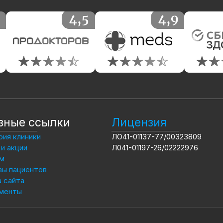
зные ссылки
Лицензия
ия клиники
ЛО41-01137-77/00323809
и акции
Л041-01197-26/02222976
м
вы пациентов
 сайта
менты