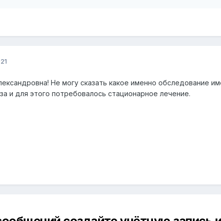
021
лександровна! Не могу сказать какое именно обследование им
за и для этого потребовалось стационарное лечение.
сообщений создайте учётную запись и