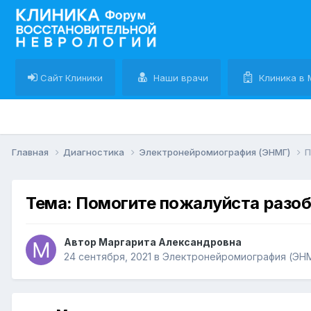
Сайт Клиники
Наши врачи
Клиника в 
Главная
Диагностика
Электронейромиография (ЭНМГ)
П
Тема: Помогите пожалуйста разо
Автор Маргарита Александровна
24 сентября, 2021
в
Электронейромиография (ЭН