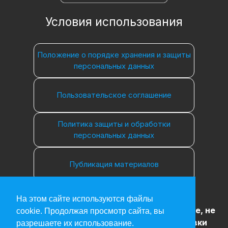
Условия использования
Положение о порядке хранения и защиты
персональных данных
Пользовательское соглашение
Политика защиты и обработки
персональных данных
Публикация материалов
На этом сайте используются файлы
18+
Информация, представленная на сайте, не
cookie. Продолжая просмотр сайта, вы
может быть использована для постановки
разрешаете их использование.