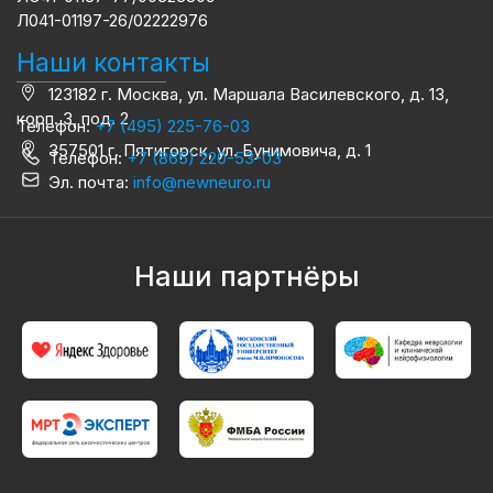
Л041-01197-26/02222976
Наши контакты
123182 г. Москва, ул. Маршала Василевского, д. 13,
корп. 3, под. 2
Телефон:
+7 (495) 225-76-03
357501 г. Пятигорск, ул. Бунимовича, д. 1
Телефон:
+7 (865) 220-53-03
Эл. почта:
info@newneuro.ru
Наши партнёры