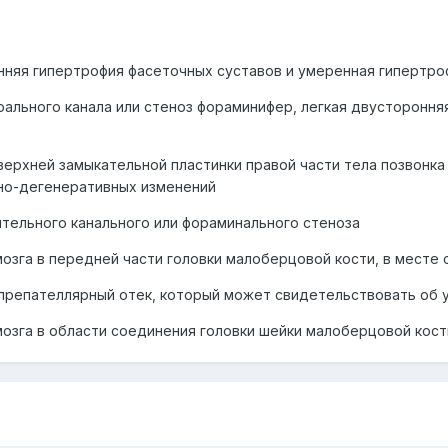
нняя гипертрофия фасеточных суставов и умеренная гипертроф
трального канала или стеноз фораминифер, легкая двусторонн
ерхней замыкательной пластинки правой части тела позвонка
но-дегенеративных изменений
ительного канального или фораминального стеноза
озга в передней части головки малоберцовой кости, в месте 
препателлярный отек, который может свидетельствовать об у
озга в области соединения головки шейки малоберцовой кост