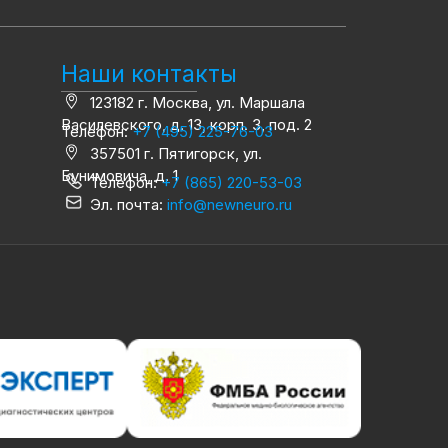
Наши контакты
123182 г. Москва, ул. Маршала
Василевского, д. 13, корп. 3, под. 2
Телефон:
+7 (495) 225-76-03
357501 г. Пятигорск, ул.
Бунимовича, д. 1
Телефон:
+7 (865) 220-53-03
Эл. почта:
info@newneuro.ru