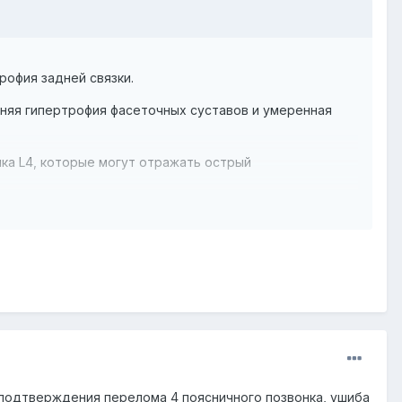
рофия задней связки.
нняя гипертрофия фасеточных суставов и умеренная
ка L4, которые могут отражать острый
те соединения головки и шеи, возможен ушиб кости
 ушибе мягких тканей.
сти, возможная контузия
 подтверждения перелома 4 поясничного позвонка, ушиба