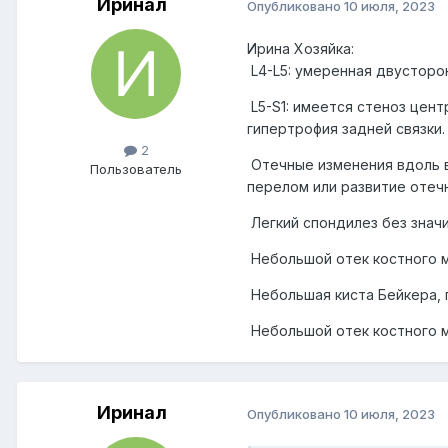
Иринал
Опубликовано
10 июля, 2023
Ирина Хозяйка:
L4-L5: умеренная двусторо
L5-S1: имеется стеноз цен
гипертрофия задней связки.
2
Отечные изменения вдоль в
Пользователь
перелом или развитие отеч
Легкий спондилез без знач
Небольшой отек костного м
Небольшая киста Бейкера, 
Небольшой отек костного м
Иринал
Опубликовано
10 июля, 2023