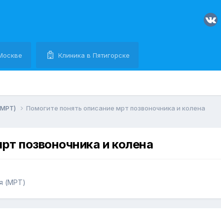
Москве
Клиника в Пятигорске
(МРТ)
Помогите понять описание мрт позвоночника и колена
мрт позвоночника и колена
я (МРТ)