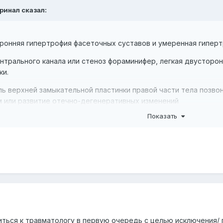
Иринал сказал:
ронняя гипертрофия фасеточных суставов и умеренная гиперт
ентрального канала или стеноз фораминифер, легкая двусторо
ки.
 верхней замыкательной пластинки правой части тела позвон
 или развитие отечно-дегенеративных изменений
Показать
ачительного канального или фораминального стеноза
 мозга в передней части головки малоберцовой кости, в мес
, препателлярный отек, который может свидетельствовать об
 мозга в области соединения головки шейки малоберцовой ко
иться к травматологу в первую очередь с целью исключения/