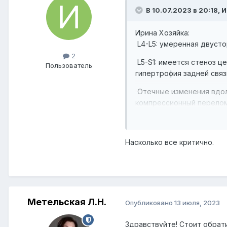
В 10.07.2023 в 20:18, 
Ирина Хозяйка:
L4-L5: умеренная двусто
2
L5-S1: имеется стеноз ц
Пользователь
гипертрофия задней связ
Отечные изменения вдоль
компрессионный перелом
Легкий спондилез без зн
Небольшой отек костного
Насколько все критично.
Небольшая киста Бейкера
Небольшой отек костного
Метельская Л.Н.
Опубликовано
13 июля, 2023
Здравствуйте! Стоит обрат