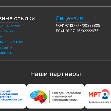
зные ссылки
Лицензия
ия клиники
ЛО41-01137-77/00323809
и акции
Л041-01197-26/02222976
м
вы пациентов
 сайта
менты
Наши партнёры