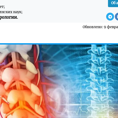
Об 
ет;
инских наук;
рологии.
Обновлено: 9 февра