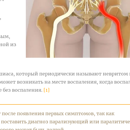
,
вым,
ной из
шиаса, который периодически называют невритом 
может возникать на месте воспаления, когда воспа
е без воспаления.
[1]
у после появления первых симптомов, так как
ут поставить диагноз парализующий или паралитич
орого может быть долгой.