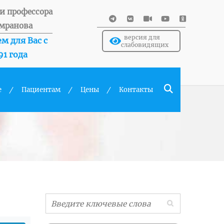
и профессора
мранова
версия для
м для Вас с
слабовидящих
91 года
е
Пациентам
Цены
Контакты