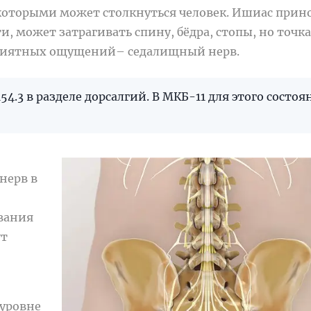
которыми может столкнуться человек. Ишиас прин
, может затрагивать спину, бёдра, стопы, но точка
риятных ощущений– седалищный нерв.
4.3 в разделе дорсалгий. В МКБ-11 для этого состоя
нерв в
ования
ут
уровне