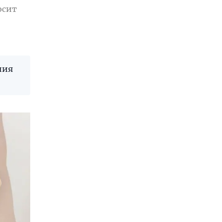
осит
ния