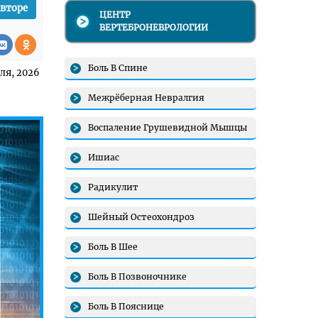
авторе
ЦЕНТР
ВЕРТЕБРОНЕВРОЛОГИИ
Боль В Спине
ля, 2026
Межрёберная Невралгия
Воспаление Грушевидной Мышцы
Ишиас
Радикулит
Шейный Остеохондроз
Боль В Шее
Боль В Позвоночнике
Боль В Пояснице