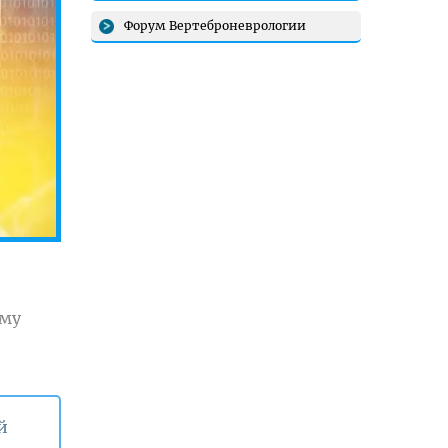
Форум Вертеброневрологии
ому
й