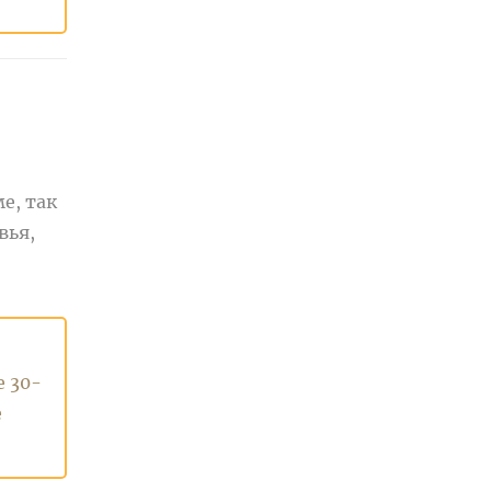
е, так
вья,
 30-
е