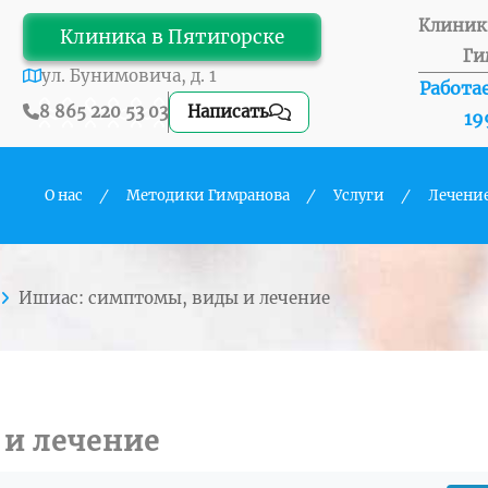
Клиник
Клиника в Пятигорске
Ги
ул. Бунимовича, д. 1
Работае
8 865 220 53 03
Написать
19
О нас
Методики Гимранова
Услуги
Лечени
Ишиас: симптомы, виды и лечение
и лечение