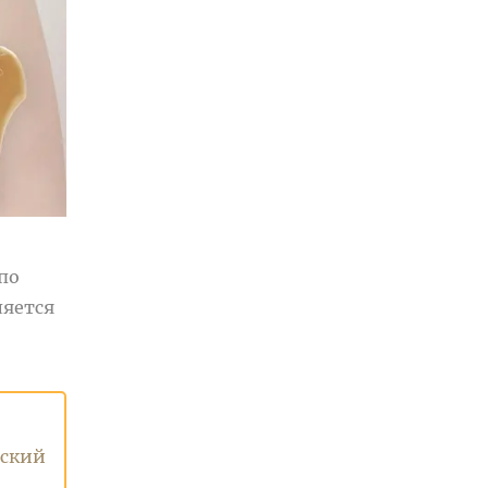
по
ляется
еский