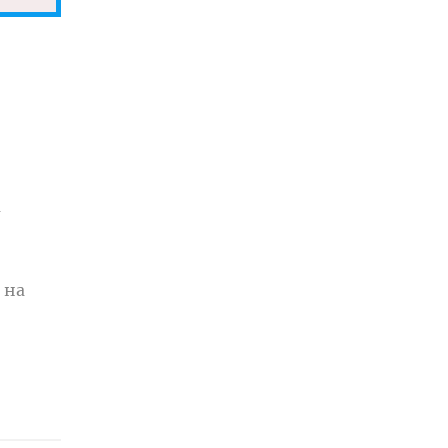
а
 на