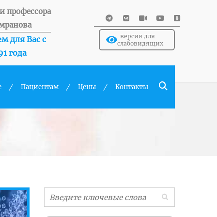
и профессора
мранова
версия для
м для Вас с
слабовидящих
91 года
е
Пациентам
Цены
Контакты