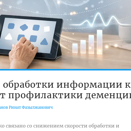
и обработки информации к
нт профилактики деменци
нов Ринат Фазылжанович
ко связано со снижением скорости обработки и