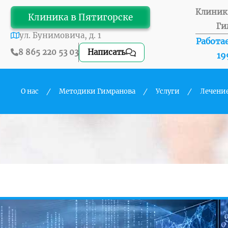
Клиник
Клиника в Пятигорске
Ги
ул. Бунимовича, д. 1
Работае
8 865 220 53 03
Написать
19
О нас
Методики Гимранова
Услуги
Лечени