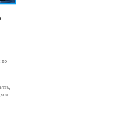
ь
 по
нять,
дход