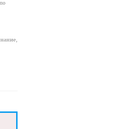
по
инание,