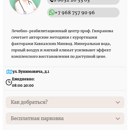
+7 968 757 90 96
Лечебно-реабилитационный центр проф. Гимранова
сочетает авторские методики с курортными
факторами Кавказских Минвод. Минеральная вода,
горный воздух и мягкий климат усиливают эффект
комплексного восстановления по доступной цене.
ул. Бунимовича, д.1
Ежедневно:
08:00‑20:00
Как добраться?
г. Пятигорск, ул. Бунимовича, д. 1
Бесплатная парковка
От центрального автовокзала
— 5 минут пешком