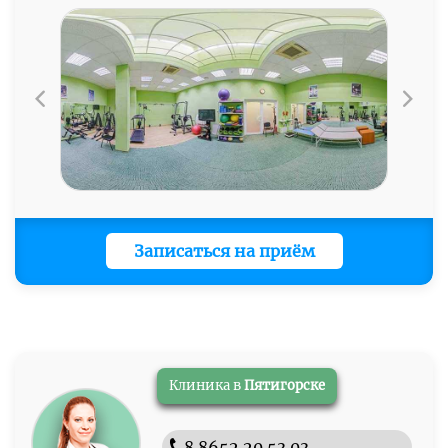
Метро «Щукинская»
, последний вагон из центра,
За территорией здания
бесплатная парковка
выход № 4 (после стеклянной двери направо), 2
минуты пешком. На пункте охраны сказать, что
Вы в клинику.
Записаться на приём
Клиника в
Пятигорске
8 8652 20 53 03