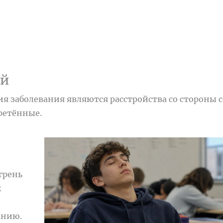
ей
я заболевания являются расстройства со стороны с
ретённые.
грень
к
анию.