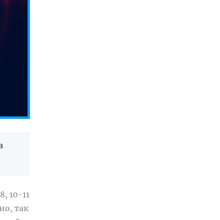
в
, 10-11
но, так