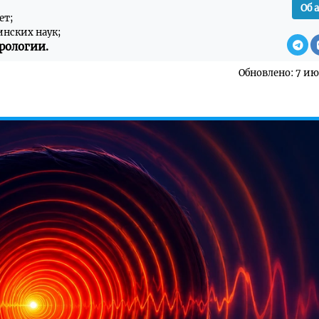
Об 
ет;
инских наук;
рологии.
Обновлено: 7 ию