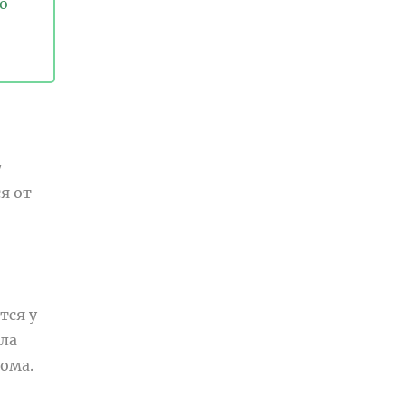
о
у
я от
тся у
ала
ома.