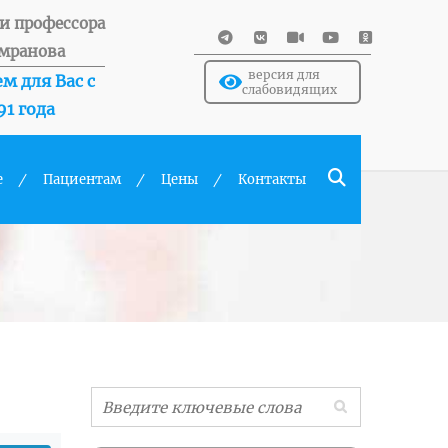
и профессора
мранова
версия для
м для Вас с
слабовидящих
91 года
е
Пациентам
Цены
Контакты