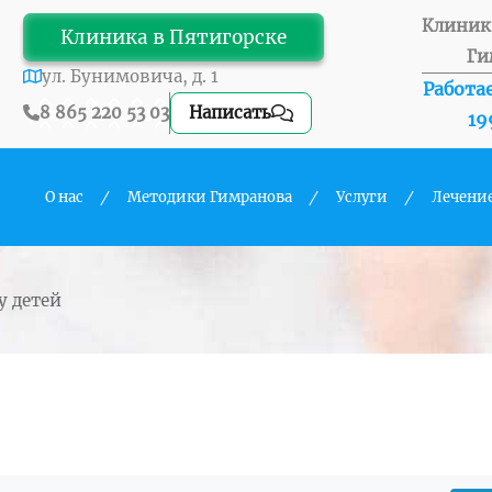
Клиник
Клиника в Пятигорске
Ги
ул. Бунимовича, д. 1
Работае
8 865 220 53 03
Написать
19
О нас
Методики Гимранова
Услуги
Лечени
 у детей