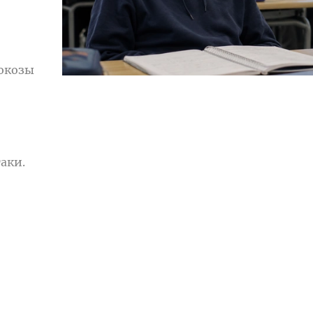
юкозы
аки.